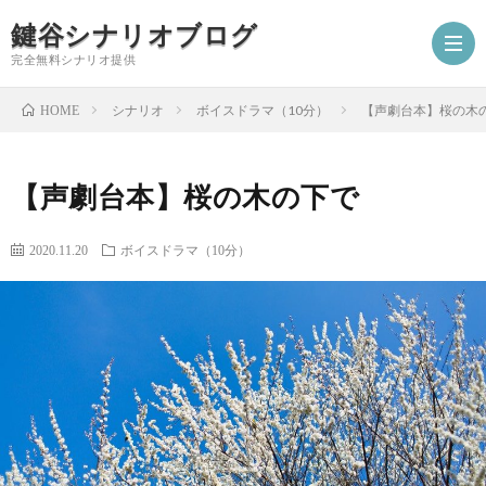
鍵谷シナリオブログ
完全無料シナリオ提供
シナリオ
ボイスドラマ（10分）
【声劇台本】桜の木
HOME
ホ
【声劇台本】桜の木の下で
ー
プ
2020.11.20
ボイスドラマ（10分）
ム
ロ
シ
フ
ナ
お
ィ
リ
仕
シ
ー
オ
事
ナ