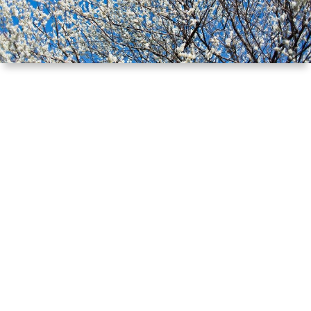
ル
提
依
リ
供
頼
オ
（規
（脚
約）
本、
に
台
つ
本）
い
一
て
覧