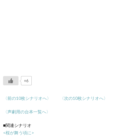
+6
〈前の10枚シナリオへ〉
〈次の10枚シナリオへ〉
〈声劇用の台本一覧へ〉
■関連シナリオ
<桜が舞う頃に>