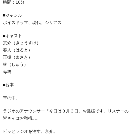
時間：10分
■ジャンル
ボイスドラマ、現代、シリアス
■キャスト
京介（きょうすけ）
春人（はると）
正樹（まさき）
柊（しゅう）
母親
■台本
車の中。
ラジオのアナウンサー「今日は３月３日。お雛様です。リスナーの
皆さんはお雛様……」
ピッとラジオを消す、京介。