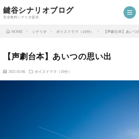
鍵谷シナリオブログ
完全無料シナリオ提供
シナリオ
ボイスドラマ（10分）
【声劇台本】あいつ
HOME
ホ
【声劇台本】あいつの思い出
ー
プ
2021.03.06
ボイスドラマ（10分）
ム
ロ
シ
フ
ナ
お
ィ
リ
仕
シ
ー
オ
事
ナ