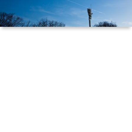
ル
提
依
リ
供
頼
オ
（規
（脚
約）
本、
に
台
つ
本）
い
一
て
覧