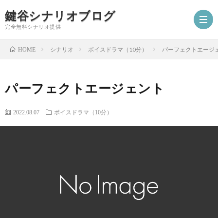
鍵谷シナリオブログ
完全無料シナリオ提供
シナリオ
ボイスドラマ（10分）
パーフェクトエージ
HOME
ホ
パーフェクトエージェント
ー
プ
2022.08.07
ボイスドラマ（10分）
ム
ロ
シ
フ
ナ
お
ィ
リ
仕
シ
ー
オ
事
ナ