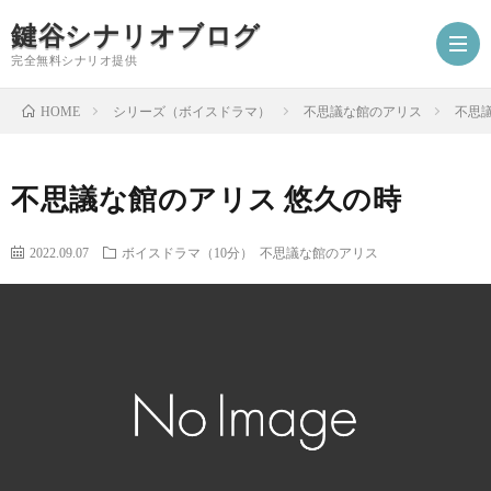
鍵谷シナリオブログ
完全無料シナリオ提供
シリーズ（ボイスドラマ）
不思議な館のアリス
不思
HOME
ホ
不思議な館のアリス 悠久の時
ー
プ
2022.09.07
ボイスドラマ（10分）
不思議な館のアリス
ム
ロ
シ
フ
ナ
お
ィ
リ
仕
シ
ー
オ
事
ナ