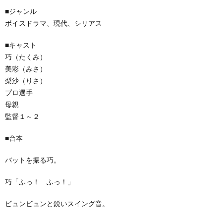
■ジャンル
ボイスドラマ、現代、シリアス
■キャスト
巧（たくみ）
美彩（みさ）
梨沙（りさ）
プロ選手
母親
監督１～２
■台本
バットを振る巧。
巧「ふっ！ ふっ！」
ビュンビュンと鋭いスイング音。