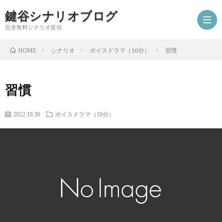
鍵谷シナリオブログ
完全無料シナリオ提供
シナリオ
ボイスドラマ（10分）
習慣
HOME
ホ
習慣
ー
プ
2022.10.30
ボイスドラマ（10分）
ム
ロ
シ
フ
ナ
お
ィ
リ
仕
シ
ー
オ
事
ナ