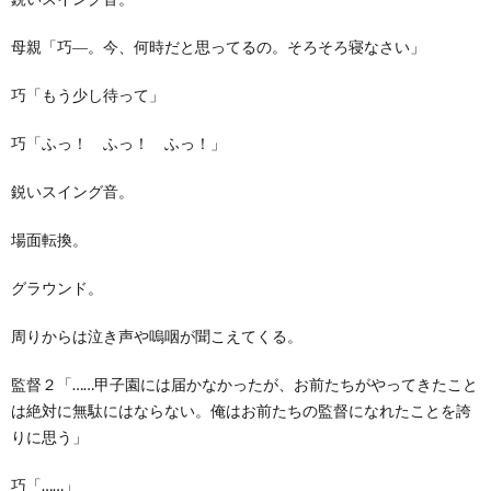
母親「巧―。今、何時だと思ってるの。そろそろ寝なさい」
巧「もう少し待って」
巧「ふっ！ ふっ！ ふっ！」
鋭いスイング音。
場面転換。
グラウンド。
周りからは泣き声や嗚咽が聞こえてくる。
監督２「……甲子園には届かなかったが、お前たちがやってきたこと
は絶対に無駄にはならない。俺はお前たちの監督になれたことを誇
りに思う」
巧「……」