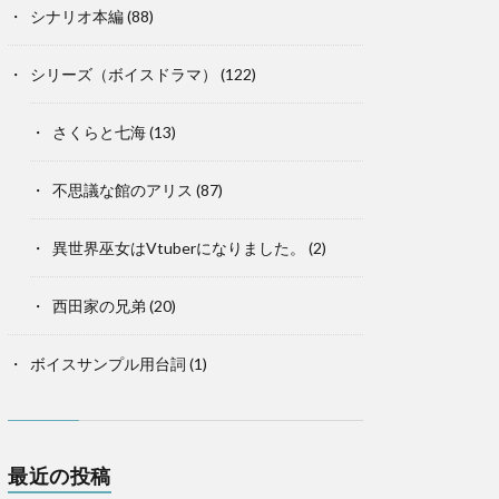
シナリオ本編
(88)
シリーズ（ボイスドラマ）
(122)
さくらと七海
(13)
不思議な館のアリス
(87)
異世界巫女はVtuberになりました。
(2)
西田家の兄弟
(20)
ボイスサンプル用台詞
(1)
最近の投稿