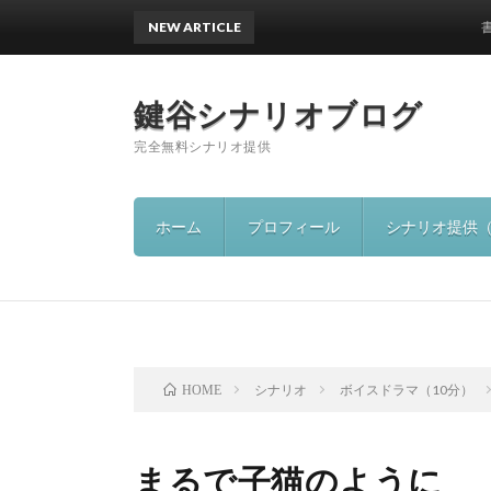
NEW ARTICLE
書籍出
鍵谷シナリオブログ
完全無料シナリオ提供
ホーム
プロフィール
シナリオ提供
シナリオ
ボイスドラマ（10分）
HOME
まるで子猫のように