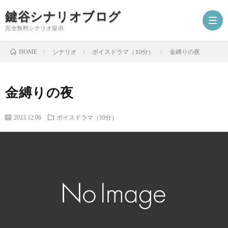
鍵谷シナリオブログ
完全無料シナリオ提供
シナリオ
ボイスドラマ（10分）
金縛りの夜
HOME
ホ
金縛りの夜
ー
プ
2023.12.06
ボイスドラマ（10分）
ム
ロ
シ
フ
ナ
お
ィ
リ
仕
シ
ー
オ
事
ナ