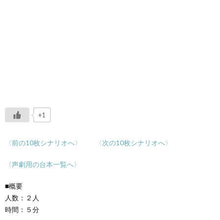
+1
〈前の10枚シナリオへ〉
〈次の10枚シナリオへ〉
〈声劇用の台本一覧へ〉
■概要
人数：２人
時間：５分