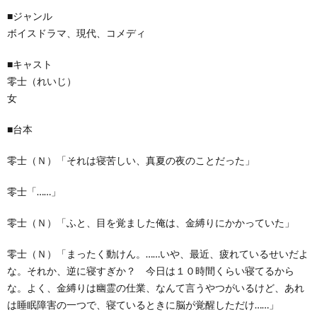
■ジャンル
ボイスドラマ、現代、コメディ
■キャスト
零士（れいじ）
女
■台本
零士（Ｎ）「それは寝苦しい、真夏の夜のことだった」
零士「……」
零士（Ｎ）「ふと、目を覚ました俺は、金縛りにかかっていた」
零士（Ｎ）「まったく動けん。……いや、最近、疲れているせいだよ
な。それか、逆に寝すぎか？ 今日は１０時間くらい寝てるから
な。よく、金縛りは幽霊の仕業、なんて言うやつがいるけど、あれ
は睡眠障害の一つで、寝ているときに脳が覚醒しただけ……」