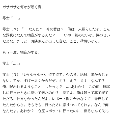
ガサガサと何かが動く音。
零士「……」
零士（Ｎ）「……なんだ？ 今の音は？ 俺は一人暮らしだぞ。こん
な深夜になんで物音がするんだ？ ……いや、気のせいか。気のせい
だよな。きっと、お隣さんが出した音だ。ここ、壁薄いから」
もう一度、物音がする。
零士「……」
零士（Ｎ）「いやいやいや。待て待て。今の音、絶対、隣からじゃ
ない。てか、すげー近くからだぞ。え？ え？ え？ なんで？
俺、呪われるようなこと、したっけ？ ……あれか？ この前、肝試
しに行ったときに憑いて来たのか？ 待てよ。俺は残って車で寝て
ただろ。仕方なかったんだよ。レポート間に合わなくて、徹夜して
たんだからさ。そもそも、行った方に憑りついてくれよ。なんで俺
なんだよ。あれか？ 心霊スポットに行ったのに、寝るなんて失礼