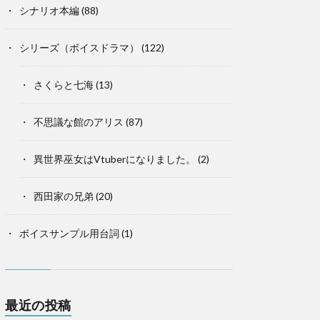
シナリオ本編
(88)
シリーズ（ボイスドラマ）
(122)
さくらと七海
(13)
不思議な館のアリス
(87)
異世界巫女はVtuberになりました。
(2)
西田家の兄弟
(20)
ボイスサンプル用台詞
(1)
最近の投稿