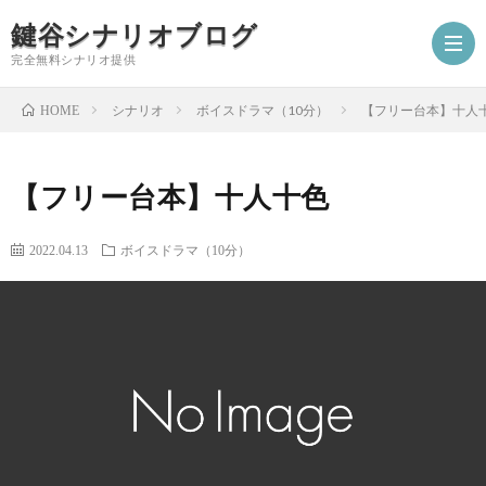
鍵谷シナリオブログ
完全無料シナリオ提供
シナリオ
ボイスドラマ（10分）
【フリー台本】十人
HOME
ホ
【フリー台本】十人十色
ー
プ
2022.04.13
ボイスドラマ（10分）
ム
ロ
シ
フ
ナ
お
ィ
リ
仕
シ
ー
オ
事
ナ