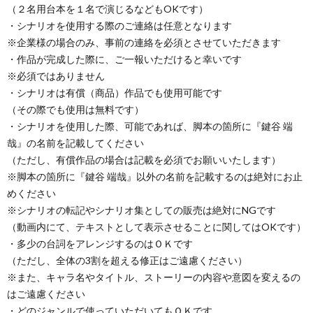
（２名用台本を１名で演じるなどもOKです）
・シナリオを使用する際のご連絡は任意となります
※企業様の場合のみ、事前の連絡を必須とさせていただきます
・作品が完成した際に、ご一報いただけると幸いです
※必須ではありません
・シナリオは有償（商品）作品でも使用可能です
（その際でも使用は無料です）
・シナリオを使用した際、可能であれば、脚本の箇所に『鍵谷 端
哉』の名前を記載してください
（ただし、有償作品の場合は記載を必須でお願いいたします）
※脚本の箇所に『鍵谷 端哉』以外の名前を記載するのは絶対にお止
めください
※シナリオの転記やシナリオ集としての販売は絶対にNGです
（動画内にて、テキストとして表示させることに関してはOKです）
・多少の台詞をアレンジするのはＯＫです
（ただし、全体の3割を超える修正はご遠慮ください）
※また、キャラ名やタイトル、ストーリーの内容や意図を変えるの
はご遠慮ください
・どのジャンルで使っていただいてもＯＫです