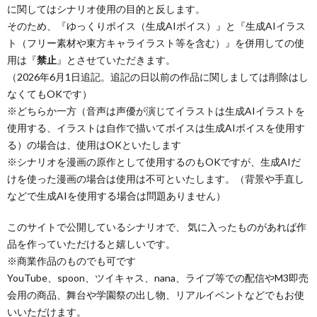
に関してはシナリオ使用の目的と反します。
ル
提
依
リ
そのため、『ゆっくりボイス（生成AIボイス）』と『生成AIイラス
ト（フリー素材や東方キャライラスト等を含む）』を併用しての使
供
頼
オ
用は『
禁止
』とさせていただきます。
（2026年6月1日追記。追記の日以前の作品に関しましては削除はし
なくてもOKです）
（規
（脚
※どちらか一方（音声は声優が演じてイラストは生成AIイラストを
使用する、イラストは自作で描いてボイスは生成AIボイスを使用す
約）
本、
る）の場合は、使用はOKといたします
※シナリオを漫画の原作として使用するのもOKですが、生成AIだ
に
台
けを使った漫画の場合は使用は不可といたします。（背景や手直し
などで生成AIを使用する場合は問題ありません）
つ
本）
このサイトで公開しているシナリオで、 気に入ったものがあれば作
品を作っていただけると嬉しいです。
い
一
※商業作品のものでも可です
YouTube、spoon、ツイキャス、nana、ライブ等での配信やM3即売
て
覧
会用の商品、舞台や学園祭の出し物、リアルイベントなどでもお使
いいただけます。