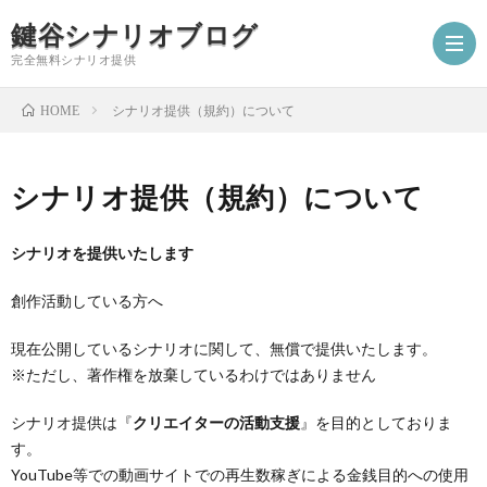
鍵谷シナリオブログ
完全無料シナリオ提供
シナリオ提供（規約）について
HOME
ホ
シナリオ提供（規約）について
ー
プ
シナリオを提供いたします
ム
ロ
シ
創作活動している方へ
フ
ナ
お
現在公開しているシナリオに関して、無償で提供いたします。
※ただし、著作権を放棄しているわけではありません
ィ
リ
仕
シ
シナリオ提供は『
クリエイターの活動支援
』を目的としておりま
す。
ー
オ
事
ナ
YouTube等での動画サイトでの再生数稼ぎによる金銭目的への使用