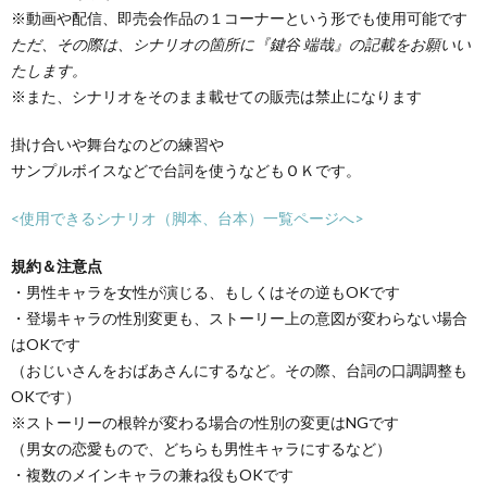
※動画や配信、即売会作品の１コーナーという形でも使用可能です
ただ、その際は、シナリオの箇所に『鍵谷 端哉』の記載をお願いい
たします。
※また、シナリオをそのまま載せての販売は禁止になります
掛け合いや舞台なのどの練習や
サンプルボイスなどで台詞を使うなどもＯＫです。
<使用できるシナリオ（脚本、台本）一覧ページへ>
規約＆注意点
・男性キャラを女性が演じる、もしくはその逆もOKです
・登場キャラの性別変更も、ストーリー上の意図が変わらない場合
はOKです
（おじいさんをおばあさんにするなど。その際、台詞の口調調整も
OKです）
※ストーリーの根幹が変わる場合の性別の変更はNGです
（男女の恋愛もので、どちらも男性キャラにするなど）
・複数のメインキャラの兼ね役もOKです