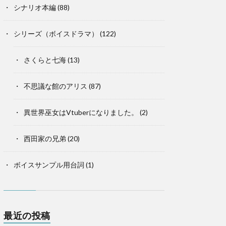
シナリオ本編
(88)
シリーズ（ボイスドラマ）
(122)
さくらと七海
(13)
不思議な館のアリス
(87)
異世界巫女はVtuberになりました。
(2)
西田家の兄弟
(20)
ボイスサンプル用台詞
(1)
最近の投稿