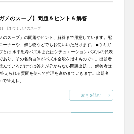
ガメのスープ】問題＆ヒント＆解答
.11
ウミガメのスープ
メのスープ」の問題やヒント、解答まで用意しています。配
コーナーや、催し物などでもお使いいただけます。 ■ウミガ
プとは 水平思考パズルまたはシチュエーションパズルの代表
であり、その名前自体がパズル全般を指すものです。出題者
読んでいるだけでは答えが分からない問題出題し、解答者は
Noで答えられる質問を使って推理を進めまていきます。出題者
oで答え […]
続きを読む