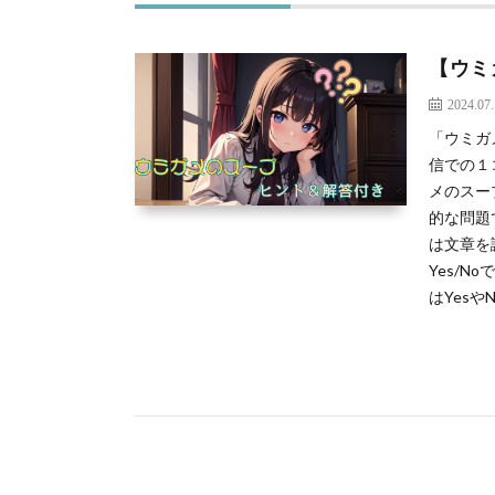
【ウミ
2024.07
「ウミガ
信での１
メのスー
的な問題
は文章を
Yes/
はYesやN