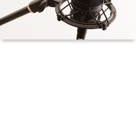
ル
提
依
リ
供
頼
オ
（規
（脚
約）
本、
に
台
つ
本）
い
一
て
覧