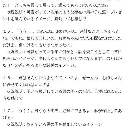
だ！ どっちも買って帰って、選んでもらえばいいんだわ」
状況説明：可愛がっている弟のような存在の男の子に渡すプレゼ
ントを選んでいるイメージ。真剣に悩む感じで
１５．「うう……。ごめんね。お姉ちゃん、余計なことしちゃった
ね。でもね、信じてほしいの。お姉ちゃんはただ心配なだけだった
だけよ。傷つけるつもりはなかったの」
状況説明：可愛がっている弟に何かと世話を焼こうとして、逆に
怒られたイメージ。少し涙ぐんで言うセリフになります。弟とはか
なり年の差があるような関係のイメージ。
１６．「君はそんなに悩まなくていいのよ。ぜーんぶ、お姉ちゃん
に任せてくれればいいのよ」
状況説明：子ども扱いしている男の子への台詞。母性に溢れるよ
うな感じで
１７．「うふふ。君なら大丈夫。絶対にできるよ。私が保証してあ
げる」
状況説明：悩んでいる男の子を励ましているイメージ