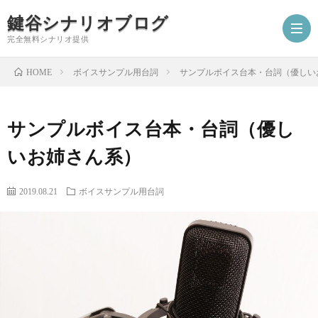
鍵谷シナリオブログ
完全無料シナリオ提供
ボイスサンプル用台詞
サンプルボイス台本・台詞（優しい
HOME
ホ
サンプルボイス台本・台詞（優し
ー
プ
いお姉さん系）
ム
ロ
シ
2019.08.21
ボイスサンプル用台詞
フ
ナ
お
ィ
リ
仕
シ
ー
オ
事
ナ