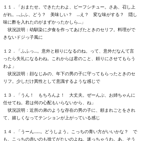
１１．「おまたせ。できたたわよ、ビーフシチュー。さあ、召し上
がれ。…ふふ、どう？ 美味しい？ …え？ 変な味がする？ 隠し
味に酢を入れたのがまずかったかしら…」
状況説明：幼馴染に夕食を作ってあげたときのセリフ。料理がで
きないドジっ子風に
１２．「ふふっ…。意外と頼りになるのね。って、意外だなんて言
ったら失礼になるわね。これからは君のこと、頼りにさせてもらう
わよ」
状況説明：顔なじみの、年下の男の子に守ってもらったときのセ
リフ。少しだけ異性として意識するような感じで
１３．「うん！ もちろんよ！ 大丈夫。ぜーんぶ、お姉ちゃんに
任せてね。君は何の心配もいらないから、ね」
状況説明：近所の弟のような存在の男の子に、頼まれごとをされ
て、嬉しくなってテンションが上がっている感じ
１４．「うーん……。どうしよう。こっちの青い方がいいかな？ で
も、こっちの赤いのも捨てがたいのよね。迷っちゃうわ。あ、そう