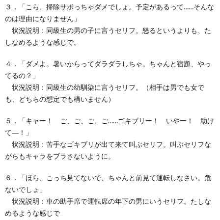
３．「こら、掃除サボっちゃダメでしょ。予定があるって……そんな
のは理由になりません」
状況説明：同級生の男の子に言うセリフ。怒るというよりも、た
しなめるような感じで。
４．「ダメよ。暑いからってダラダラしちゃ。ちゃんと宿題、やっ
てるの？」
状況説明：同級生の幼馴染に言うセリフ。（相手は男でも女で
も、どちらの想定でも構いません）
５．「キャー！ ご、ご、ご、ご……ゴキブリー！ いやー！ 助け
て―！」
状況説明：苦手なゴキブリが出て来て叫ぶセリフ。叫ぶセリフな
がらもキャラをブラさないように。
６．「ほら、こっち見てないで、ちゃんと前見て運転しなさい。危
ないでしょ」
状況説明：車の助手席で運転席の年下の男にいうセリフ。たしな
めるような感じで