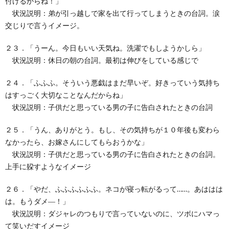
付けるからね！」
状況説明：弟が引っ越しで家を出て行ってしまうときの台詞。涙
交じりで言うイメージ。
２３．「うーん。今日もいい天気ね。洗濯でもしようかしら」
状況説明：休日の朝の台詞。最初は伸びをしている感じで
２４．「ふふふ。そういう悪戯はまだ早いぞ。好きっていう気持ち
はすっごく大切なことなんだからね」
状況説明：子供だと思っている男の子に告白されたときの台詞
２５．「うん、ありがとう。もし、その気持ちが１０年後も変わら
なかったら、お嫁さんにしてもらおうかな」
状況説明：子供だと思っている男の子に告白されたときの台詞。
上手に躱すようなイメージ
２６．「やだ、ふふふふふふ。ネコが寝っ転がるって……。あははは
は。もうダメ―！」
状況説明：ダジャレのつもりで言っていないのに、ツボにハマっ
て笑いだすイメージ