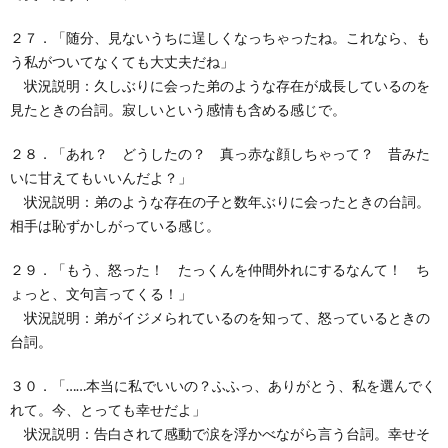
２７．「随分、見ないうちに逞しくなっちゃったね。これなら、も
う私がついてなくても大丈夫だね」
状況説明：久しぶりに会った弟のような存在が成長しているのを
見たときの台詞。寂しいという感情も含める感じで。
２８．「あれ？ どうしたの？ 真っ赤な顔しちゃって？ 昔みた
いに甘えてもいいんだよ？」
状況説明：弟のような存在の子と数年ぶりに会ったときの台詞。
相手は恥ずかしがっている感じ。
２９．「もう、怒った！ たっくんを仲間外れにするなんて！ ち
ょっと、文句言ってくる！」
状況説明：弟がイジメられているのを知って、怒っているときの
台詞。
３０．「……本当に私でいいの？ふふっ、ありがとう、私を選んでく
れて。今、とっても幸せだよ」
状況説明：告白されて感動で涙を浮かべながら言う台詞。幸せそ