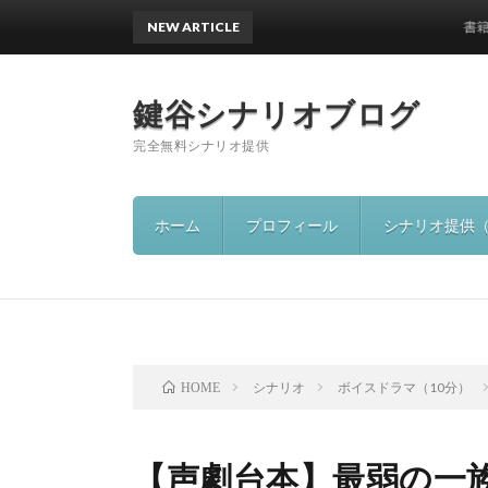
NEW ARTICLE
書籍出版の
鍵谷シナリオブログ
完全無料シナリオ提供
ホーム
プロフィール
シナリオ提供
シナリオ
ボイスドラマ（10分）
HOME
【声劇台本】最弱の一