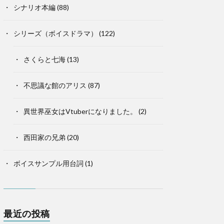
シナリオ本編
(88)
シリーズ（ボイスドラマ）
(122)
さくらと七海
(13)
不思議な館のアリス
(87)
異世界巫女はVtuberになりました。
(2)
西田家の兄弟
(20)
ボイスサンプル用台詞
(1)
最近の投稿