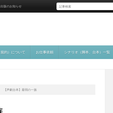
お知らせ
（規約）について
お仕事依頼
シナリオ（脚本、台本）一覧
【声劇台本】最弱の一族
族