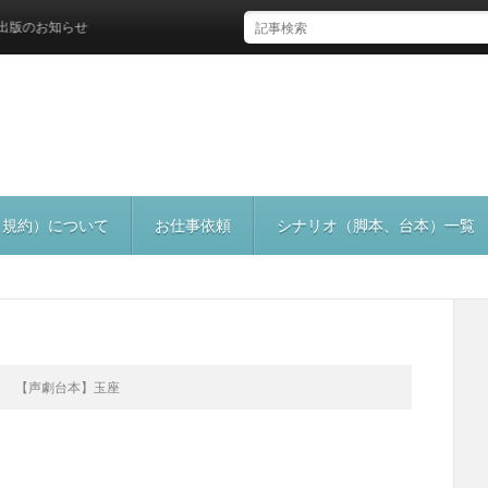
お知らせ
（規約）について
お仕事依頼
シナリオ（脚本、台本）一覧
【声劇台本】玉座