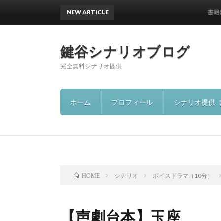
NEW ARTICLE
書籍出版の
鍵谷シナリオブログ
完全無料シナリオ提供
ホーム
プロフィール
シナリオ提供
シナリオ
ボイスドラマ（10分）
HOME
【声劇台本】玉座