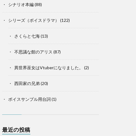
シナリオ本編
(88)
シリーズ（ボイスドラマ）
(122)
さくらと七海
(13)
不思議な館のアリス
(87)
異世界巫女はVtuberになりました。
(2)
西田家の兄弟
(20)
ボイスサンプル用台詞
(1)
最近の投稿