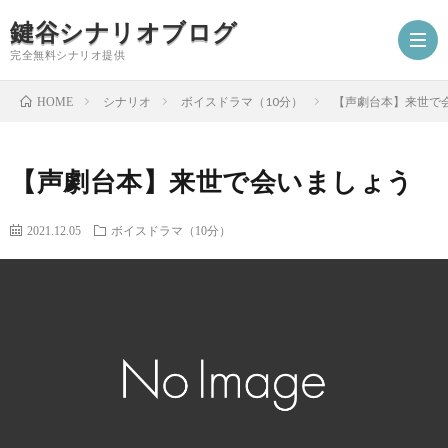
鍵谷シナリオブログ
完全無料シナリオ提供
シナリオ
ボイスドラマ（10分）
【声劇台本】来世で
HOME
ホ
【声劇台本】来世で会いましょう
ー
プ
2021.12.05
ボイスドラマ（10分）
ム
ロ
シ
フ
ナ
お
ィ
リ
仕
シ
ー
オ
事
ナ