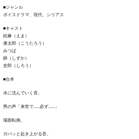
■ジャンル
ボイスドラマ、現代、シリアス
■キャスト
絵麻（えま）
康太郎（こうたろう）
みつば
静（しずか）
史郎（しろう）
■台本
水に沈んでいく音。
男の声「来世で……必ず……」
場面転換。
ガバッと起き上がる音。