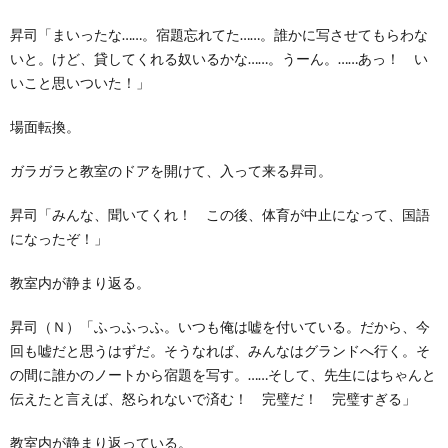
昇司「まいったな……。宿題忘れてた……。誰かに写させてもらわな
いと。けど、貸してくれる奴いるかな……。うーん。……あっ！ い
いこと思いついた！」
場面転換。
ガラガラと教室のドアを開けて、入って来る昇司。
昇司「みんな、聞いてくれ！ この後、体育が中止になって、国語
になったぞ！」
教室内が静まり返る。
昇司（Ｎ）「ふっふっふ。いつも俺は嘘を付いている。だから、今
回も嘘だと思うはずだ。そうなれば、みんなはグランドへ行く。そ
の間に誰かのノートから宿題を写す。……そして、先生にはちゃんと
伝えたと言えば、怒られないで済む！ 完璧だ！ 完璧すぎる」
教室内が静まり返っている。