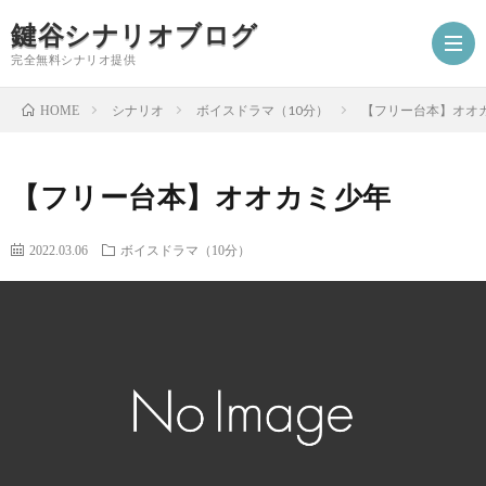
鍵谷シナリオブログ
完全無料シナリオ提供
シナリオ
ボイスドラマ（10分）
【フリー台本】オオ
HOME
ホ
【フリー台本】オオカミ少年
ー
プ
2022.03.06
ボイスドラマ（10分）
ム
ロ
シ
フ
ナ
お
ィ
リ
仕
シ
ー
オ
事
ナ