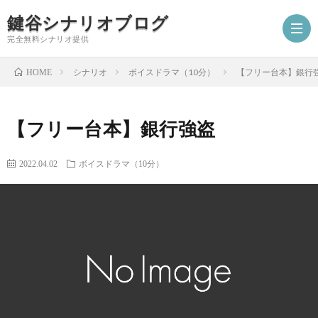
鍵谷シナリオブログ
完全無料シナリオ提供
シナリオ
ボイスドラマ（10分）
【フリー台本】銀行
HOME
ホ
【フリー台本】銀行強盗
ー
プ
2022.04.02
ボイスドラマ（10分）
ム
ロ
シ
フ
ナ
お
ィ
リ
仕
シ
ー
オ
事
ナ