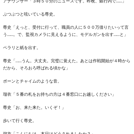
アナウンサー「３時５０分のニュースです。昨晩、銀行内で……」
ぶつぶつと呟いている尊史。
尊史「えっと、受付に行って、職員の人に５００万借りたいって言
う……。で、監視カメラに見えるように、モデルガンを出す……と」
ペラリと紙を出す。
尊史「……うん。大丈夫。完璧に覚えた。あとは作戦開始が４時から
だから、そろおろ呼ばれる頃かな」
ポーンとチャイムのような音。
瑠衣「５番の札をお持ちの方は４番窓口にお越しください」
尊史「お、来た来た。いくぞ！」
歩いて行く尊史。
瑠衣「こんにちは。本日はどうされましたか？」