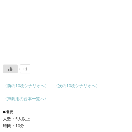
+1
〈前の10枚シナリオへ〉
〈次の10枚シナリオへ〉
〈声劇用の台本一覧へ〉
■概要
人数：5人以上
時間：10分