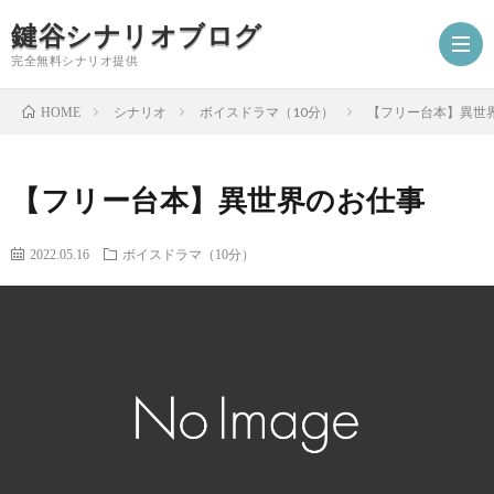
鍵谷シナリオブログ
完全無料シナリオ提供
シナリオ
ボイスドラマ（10分）
【フリー台本】異世
HOME
ホ
【フリー台本】異世界のお仕事
ー
プ
2022.05.16
ボイスドラマ（10分）
ム
ロ
シ
フ
ナ
お
ィ
リ
仕
シ
ー
オ
事
ナ