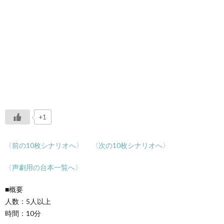
+1
〈前の10枚シナリオへ〉
〈次の10枚シナリオへ〉
〈声劇用の台本一覧へ〉
■概要
人数：5人以上
時間：10分