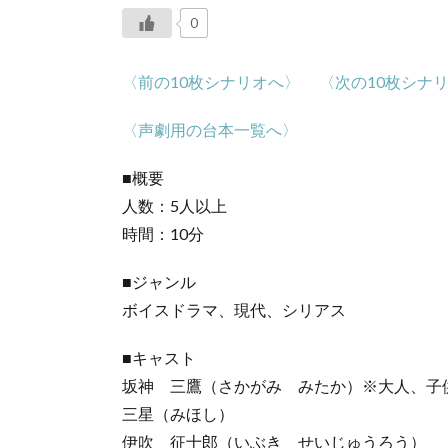
0
〈前の10枚シナリオへ〉
〈次の10枚シナ
〈声劇用の台本一覧へ〉
■概要
人数：5人以上
時間：10分
■ジャンル
ボイスドラマ、現代、シリアス
■キャスト
坂神 三鷹（さかがみ みたか）※大人、子
三星（みほし）
伊吹 征十郎（いぶき せいじゅうろう）