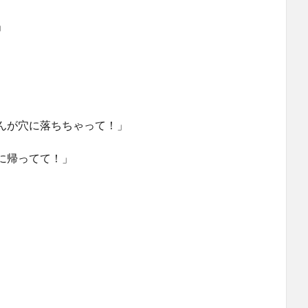
」
んが穴に落ちちゃって！」
に帰ってて！」