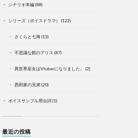
シナリオ本編
(88)
シリーズ（ボイスドラマ）
(122)
さくらと七海
(13)
不思議な館のアリス
(87)
異世界巫女はVtuberになりました。
(2)
西田家の兄弟
(20)
ボイスサンプル用台詞
(1)
最近の投稿