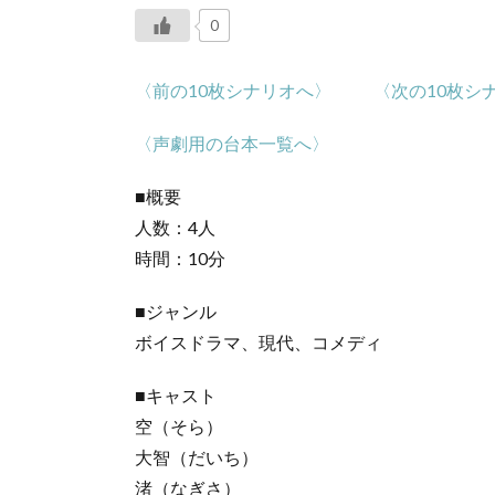
0
〈前の10枚シナリオへ〉
〈次の10枚シ
〈声劇用の台本一覧へ〉
■概要
人数：4人
時間：10分
■ジャンル
ボイスドラマ、現代、コメディ
■キャスト
空（そら）
大智（だいち）
渚（なぎさ）