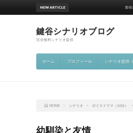
NEW ARTICLE
書籍出版の
鍵谷シナリオブログ
完全無料シナリオ提供
ホーム
プロフィール
シナリオ提供
シナリオ
ボイスドラマ（10分）
HOME
幼馴染と友情