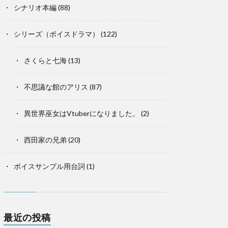
シナリオ本編
(88)
シリーズ（ボイスドラマ）
(122)
さくらと七海
(13)
不思議な館のアリス
(87)
異世界巫女はVtuberになりました。
(2)
西田家の兄弟
(20)
ボイスサンプル用台詞
(1)
最近の投稿