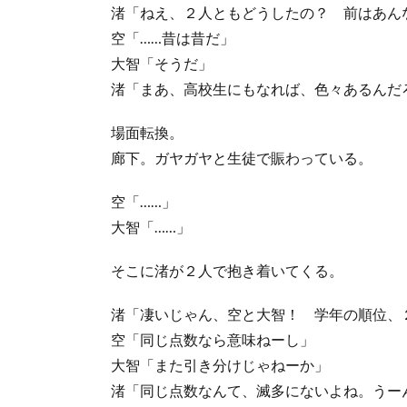
渚「ねえ、２人ともどうしたの？ 前はあん
空「……昔は昔だ」
大智「そうだ」
渚「まあ、高校生にもなれば、色々あるんだ
場面転換。
廊下。ガヤガヤと生徒で賑わっている。
空「……」
大智「……」
そこに渚が２人で抱き着いてくる。
渚「凄いじゃん、空と大智！ 学年の順位、
空「同じ点数なら意味ねーし」
大智「また引き分けじゃねーか」
渚「同じ点数なんて、滅多にないよね。うー