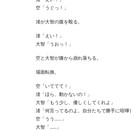
空「うぐっ！」
渚が大智の腹を殴る。
渚「えい！」
大智「うおっ！」
空と大智が膝から崩れ落ちる。
場面転換。
空「いててて！」
渚「ほら、動かないの！」
大智「もう少し、優しくしてくれよ」
渚「何言ってるのよ。自分たちで勝手に喧嘩
空「うう……」
大智「……」