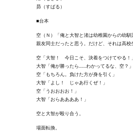
昴（すばる）
■台本
空（Ｎ）「俺と大智と渚は幼稚園からの幼馴
親友同士だったと思う。だけど、それは高校
空「大智！ 今日こそ、決着をつけてやる！
大智「俺が勝ったら……わかってるな、空？
空「もちろん。負けた方が身を引く」
大智「よし！ じゃあ行くぜ！」
空「うおおおお！」
大智「おらああああ！」
空と大智が殴り合う。
場面転換。