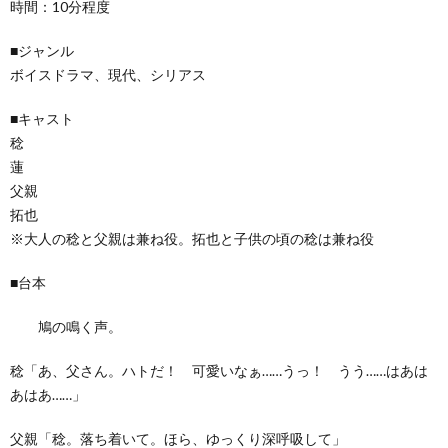
時間：10分程度
■ジャンル
ボイスドラマ、現代、シリアス
■キャスト
稔
蓮
父親
拓也
※大人の稔と父親は兼ね役。拓也と子供の頃の稔は兼ね役
■台本
鳩の鳴く声。
稔「あ、父さん。ハトだ！ 可愛いなぁ……うっ！ うう……はあは
あはあ……」
父親「稔。落ち着いて。ほら、ゆっくり深呼吸して」