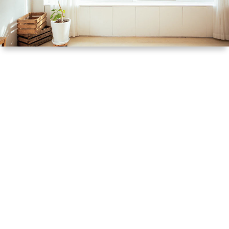
ル
提
依
リ
供
頼
オ
（規
（脚
約）
本、
に
台
つ
本）
い
一
て
覧