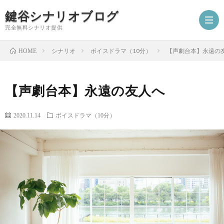
鍵谷シナリオブログ
完全無料シナリオ提供
シナリオ
ボイスドラマ（10分）
【声劇台本】永遠の
HOME
ホ
【声劇台本】永遠の友人へ
ー
プ
2020.11.14
ボイスドラマ（10分）
ム
ロ
シ
フ
ナ
お
ィ
リ
仕
シ
ー
オ
事
ナ