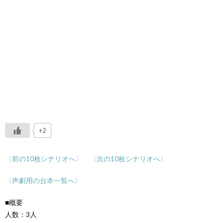
+2
〈
前の10枚シナリオへ〉
〈
次
の10枚シナリオへ〉
〈声劇用の台本一覧へ〉
■概要
人数：3人