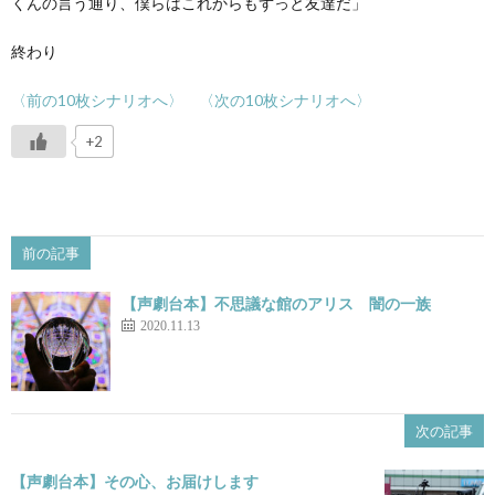
くんの言う通り、僕らはこれからもずっと友達だ」
終わり
〈
前の10枚シナリオへ〉
〈
次
の10枚シナリオへ〉
+2
前の記事
【声劇台本】不思議な館のアリス 闇の一族
2020.11.13
次の記事
【声劇台本】その心、お届けします