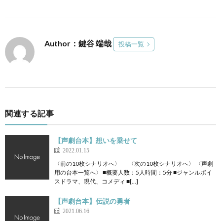
Author：鍵谷 端哉
投稿一覧
関連する記事
【声劇台本】想いを乗せて
2022.01.15
〈前の10枚シナリオへ〉 〈次の10枚シナリオへ〉 〈声劇
用の台本一覧へ〉 ■概要人数：5人時間：5分 ■ジャンルボイ
スドラマ、現代、コメディ ■[…]
【声劇台本】伝説の勇者
2021.06.16