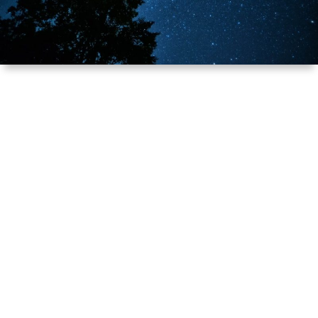
ル
提
依
リ
供
頼
オ
（規
（脚
約）
本、
に
台
つ
本）
い
一
て
覧