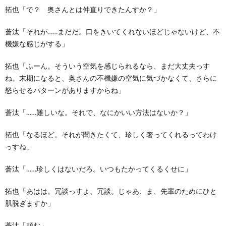
拓也「で？ 奥さんとは仲直りできたんすか？」
蒼汰「それが……まだだ。口をきいてくれないほどじゃないけど、不
機嫌な感じがする」
拓也「ふーん。そういう空気を感じられるなら、まだ大丈夫っす
ね。末期になると、奥さんの不機嫌の空気に気づかなくて、さらに
怒らせるパターンがありますからね」
蒼汰「……難しいな。それで、なにかいい方法はないか？」
拓也「なるほど。それが聞きたくて、珍しく奢ってくれるってわけ
っすね」
蒼汰「……珍しくはないだろ。いつもたかってくるくせに」
拓也「あはは。冗談っすよ、冗談。じゃあ、ま、先輩のためにひと
肌脱ぎますか」
蒼汰「頼む」