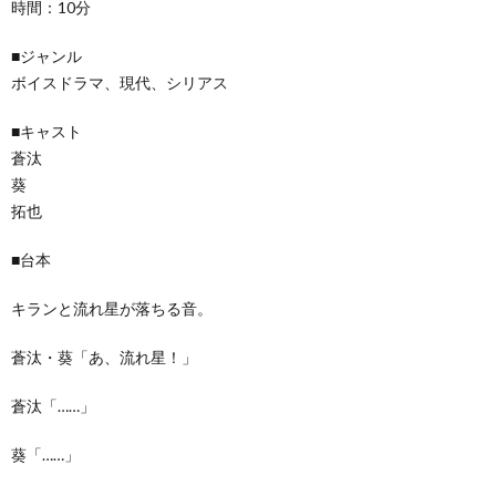
時間：10分
■ジャンル
ボイスドラマ、現代、シリアス
■キャスト
蒼汰
葵
拓也
■台本
キランと流れ星が落ちる音。
蒼汰・葵「あ、流れ星！」
蒼汰「……」
葵「……」