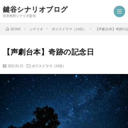
鍵谷シナリオブログ
完全無料シナリオ提供
シナリオ
ボイスドラマ（10分）
【声劇台本】奇跡の
HOME
ホ
【声劇台本】奇跡の記念日
ー
プ
2021.01.15
ボイスドラマ（10分）
ム
ロ
シ
フ
ナ
お
ィ
リ
仕
シ
ー
オ
事
ナ