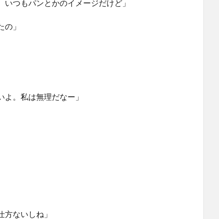
 いつもパンとかのイメージだけど」
たの」
」
いよ。私は無理だなー」
仕方ないしね」