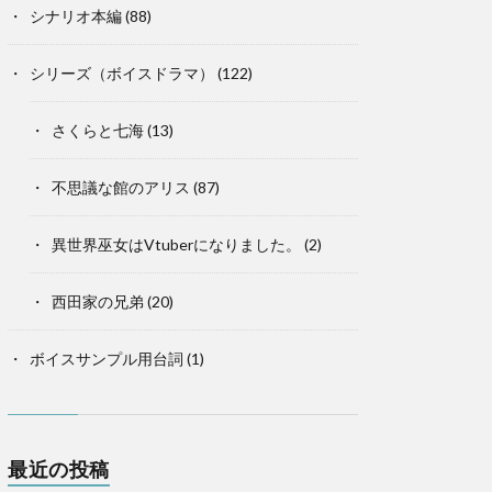
シナリオ本編
(88)
シリーズ（ボイスドラマ）
(122)
さくらと七海
(13)
不思議な館のアリス
(87)
異世界巫女はVtuberになりました。
(2)
西田家の兄弟
(20)
ボイスサンプル用台詞
(1)
最近の投稿