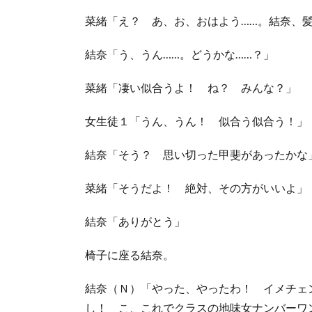
菜緒「え？ あ、お、おはよう……。結奈、
結奈「う、うん……。どうかな……？」
菜緒「凄い似合うよ！ ね？ みんな？」
女生徒１「うん、うん！ 似合う似合う！」
結奈「そう？ 思い切った甲斐があったかな
菜緒「そうだよ！ 絶対、その方がいいよ」
結奈「ありがとう」
椅子に座る結奈。
結奈（Ｎ）「やった、やったわ！ イメチェ
し！ こ、これでクラスの地味女ナンバーワ