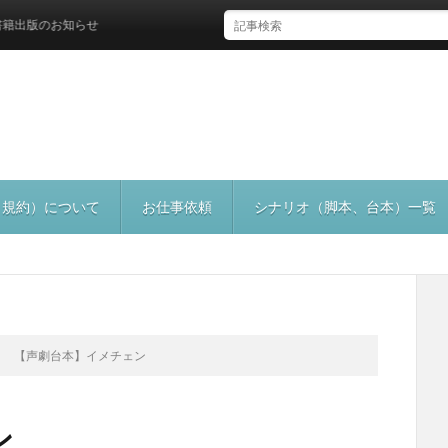
のお知らせ
（規約）について
お仕事依頼
シナリオ（脚本、台本）一覧
【声劇台本】イメチェン
ン