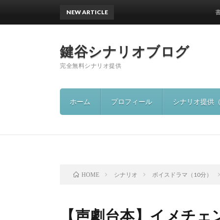
NEW ARTICLE
書籍出版
鍵谷シナリオブログ
完全無料シナリオ提供
ホーム
プロフィール
シナリオ提供
シナリオ
ボイスドラマ（10分）
HOME
【声劇台本】イメチェ