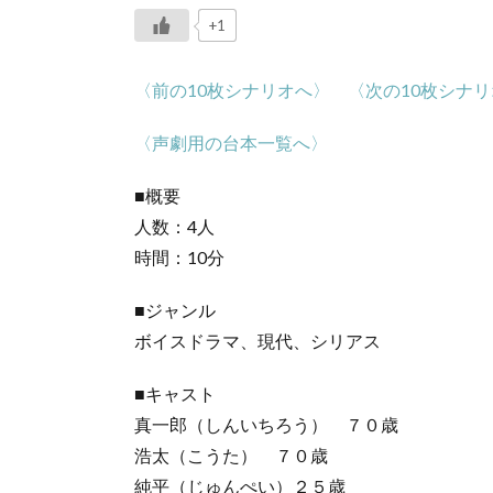
+1
〈前の10枚シナリオへ〉
〈次の10枚シナ
〈声劇用の台本一覧へ〉
■概要
人数：4人
時間：10分
■ジャンル
ボイスドラマ、現代、シリアス
■キャスト
真一郎（しんいちろう） ７０歳
浩太（こうた） ７０歳
純平（じゅんぺい）２５歳