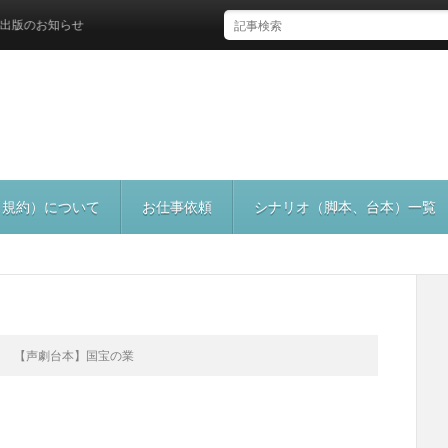
お知らせ
（規約）について
お仕事依頼
シナリオ（脚本、台本）一覧
【声劇台本】国宝の業