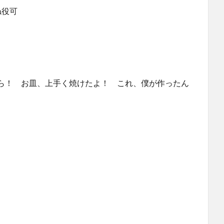
ね役可
ら！ お皿、上手く焼けたよ！ これ、僕が作ったん