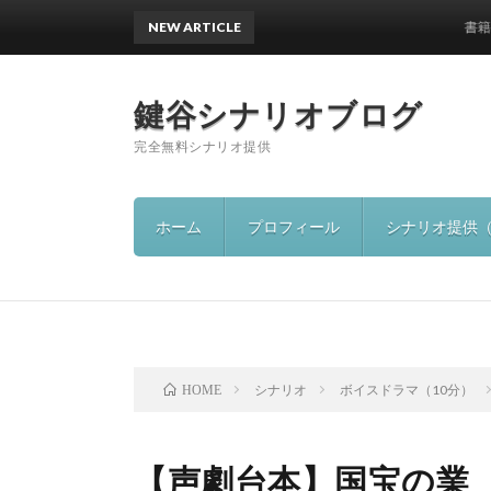
NEW ARTICLE
書籍出版の
鍵谷シナリオブログ
完全無料シナリオ提供
ホーム
プロフィール
シナリオ提供
シナリオ
ボイスドラマ（10分）
HOME
【声劇台本】国宝の業