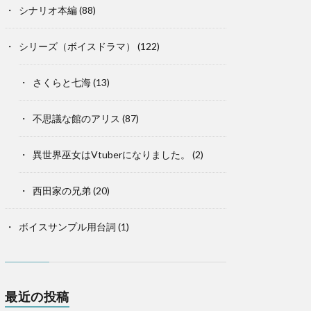
シナリオ本編
(88)
シリーズ（ボイスドラマ）
(122)
さくらと七海
(13)
不思議な館のアリス
(87)
異世界巫女はVtuberになりました。
(2)
西田家の兄弟
(20)
ボイスサンプル用台詞
(1)
最近の投稿