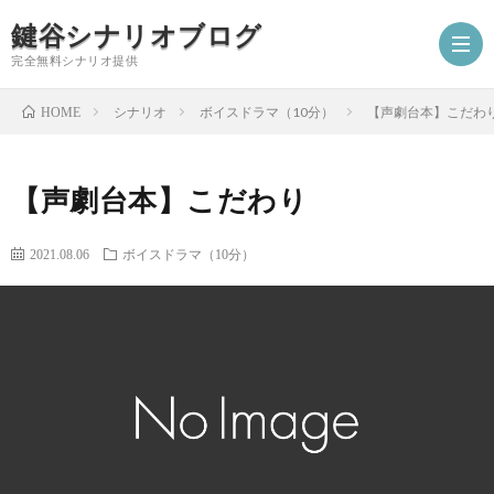
鍵谷シナリオブログ
完全無料シナリオ提供
シナリオ
ボイスドラマ（10分）
【声劇台本】こだわ
HOME
ホ
【声劇台本】こだわり
ー
プ
2021.08.06
ボイスドラマ（10分）
ム
ロ
シ
フ
ナ
お
ィ
リ
仕
シ
ー
オ
事
ナ