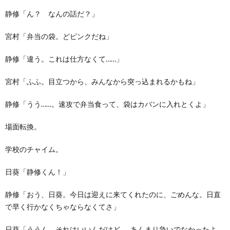
静修「ん？ なんの話だ？」
宮村「弁当の袋。どピンクだね」
静修「違う。これは仕方なくて……」
宮村「ふふ。目立つから、みんなから突っ込まれるかもね」
静修「うう……。速攻で弁当食って、袋はカバンに入れとくよ」
場面転換。
学校のチャイム。
日葵「静修くん！」
静修「おう、日葵。今日は迎えに来てくれたのに、ごめんな。日直
で早く行かなくちゃならなくてさ」
日葵「ううん。それはいいんだけど……あんまり急いでなかったよ