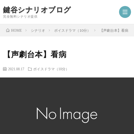
鍵谷シナリオブログ
完全無料シナリオ提供
シナリオ
ボイスドラマ（10分）
【声劇台本】看病
HOME
ホ
【声劇台本】看病
ー
プ
2021.08.17
ボイスドラマ（10分）
ム
ロ
シ
フ
ナ
お
ィ
リ
仕
シ
ー
オ
事
ナ