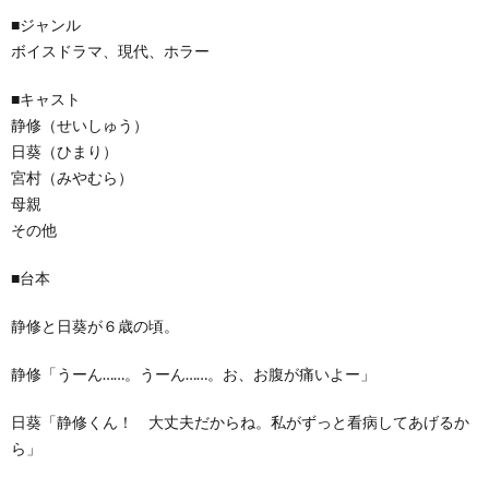
■ジャンル
ボイスドラマ、現代、ホラー
■キャスト
静修（せいしゅう）
日葵（ひまり）
宮村（みやむら）
母親
その他
■台本
静修と日葵が６歳の頃。
静修「うーん……。うーん……。お、お腹が痛いよー」
日葵「静修くん！ 大丈夫だからね。私がずっと看病してあげるか
ら」