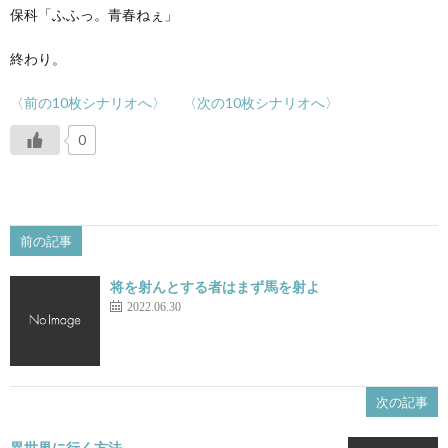
保科「ふふっ。青春ねぇ」
終わり。
〈前の10枚シナリオへ〉
〈次の10枚シナリオへ〉
0
前の記事
将を射んとする者はまず馬を射よ
2022.06.30
次の記事
異世界に行く方法