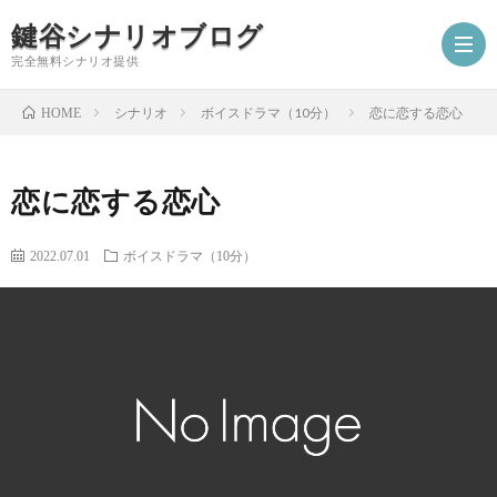
鍵谷シナリオブログ
完全無料シナリオ提供
シナリオ
ボイスドラマ（10分）
恋に恋する恋心
HOME
ホ
恋に恋する恋心
ー
プ
2022.07.01
ボイスドラマ（10分）
ム
ロ
シ
フ
ナ
お
ィ
リ
仕
シ
ー
オ
事
ナ