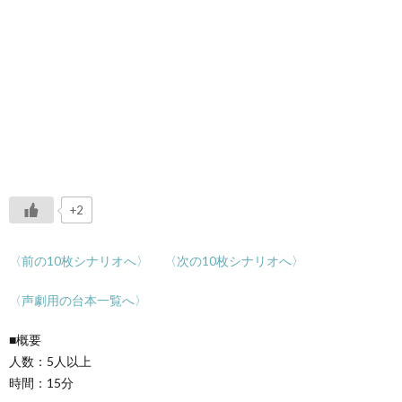
+2
〈前の10枚シナリオへ〉
〈次の10枚シナリオへ〉
〈声劇用の台本一覧へ〉
■概要
人数：5人以上
時間：15分