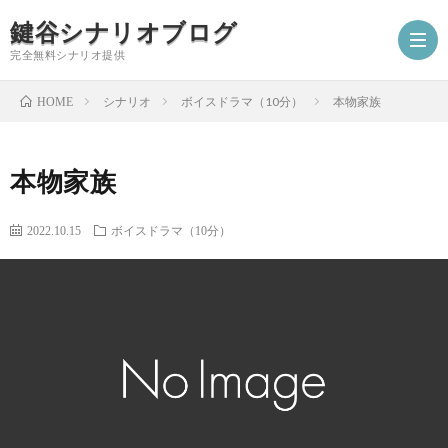
鍵谷シナリオブログ
完全無料シナリオ提供
シナリオ
ボイスドラマ（10分）
本物家族
HOME
ホ
本物家族
ー
プ
2022.10.15
ボイスドラマ（10分）
ム
ロ
シ
フ
ナ
お
ィ
リ
仕
シ
ー
オ
事
ナ