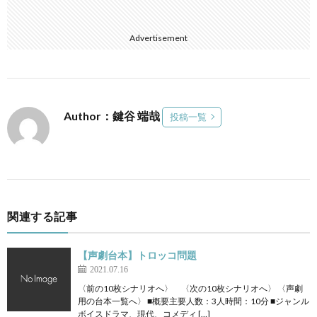
Advertisement
Author：鍵谷 端哉
投稿一覧
関連する記事
【声劇台本】トロッコ問題
2021.07.16
〈前の10枚シナリオへ〉 〈次の10枚シナリオへ〉 〈声劇
用の台本一覧へ〉 ■概要主要人数：3人時間：10分 ■ジャンル
ボイスドラマ、現代、コメディ […]