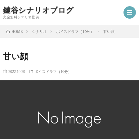
鍵谷シナリオブログ
完全無料シナリオ提供
シナリオ
ボイスドラマ（10分）
甘い顔
HOME
ホ
甘い顔
ー
プ
2022.10.29
ボイスドラマ（10分）
ム
ロ
シ
フ
ナ
お
ィ
リ
仕
シ
ー
オ
事
ナ