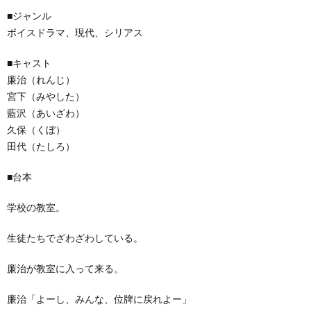
■ジャンル
ボイスドラマ、現代、シリアス
■キャスト
廉治（れんじ）
宮下（みやした）
藍沢（あいざわ）
久保（くぼ）
田代（たしろ）
■台本
学校の教室。
生徒たちでざわざわしている。
廉治が教室に入って来る。
廉治「よーし、みんな、位牌に戻れよー」