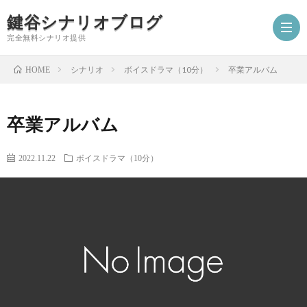
鍵谷シナリオブログ
完全無料シナリオ提供
シナリオ
ボイスドラマ（10分）
卒業アルバム
HOME
ホ
卒業アルバム
ー
プ
2022.11.22
ボイスドラマ（10分）
ム
ロ
シ
フ
ナ
お
ィ
リ
仕
シ
ー
オ
事
ナ