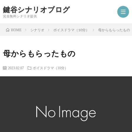
鍵谷シナリオブログ
完全無料シナリオ提供
シナリオ
ボイスドラマ（10分）
母からもらったもの
HOME
ホ
母からもらったもの
ー
プ
2023.02.07
ボイスドラマ（10分）
ム
ロ
シ
フ
ナ
お
ィ
リ
仕
シ
ー
オ
事
ナ