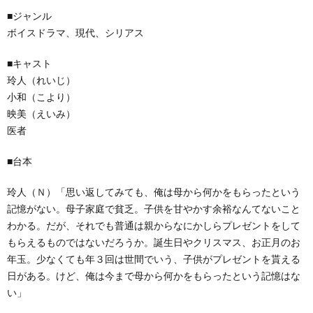
■ジャンル
ボイスドラマ、現代、シリアス
■キャスト
玲人（れいじ）
小和（こより）
映美（えいみ）
医者
■台本
玲人（Ｎ）「思い返してみても、俺は母から何かをもらったという
記憶がない。母子家庭で貧乏。子供を甘やかす余裕なんてないこと
わかる。だが、それでも普通は親からなにかしらプレゼントをして
もらえるものではないだろうか。誕生日やクリスマス、お正月のお
年玉。少なくても年３回は世間でいう、子供がプレゼントを貰える
日がある。けど、俺は今まで母から何かをもらったという記憶はな
い」