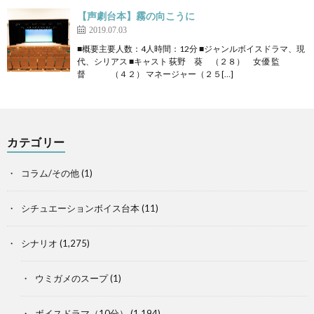
【声劇台本】霧の向こうに
2019.07.03
■概要主要人数：4人時間：12分 ■ジャンルボイスドラマ、現
代、シリアス ■キャスト 荻野 葵 （２８） 女優 監
督 （４２） マネージャー（２５[…]
カテゴリー
コラム/その他
(1)
シチュエーションボイス台本
(11)
シナリオ
(1,275)
ウミガメのスープ
(1)
ボイスドラマ（10分）
(1,194)