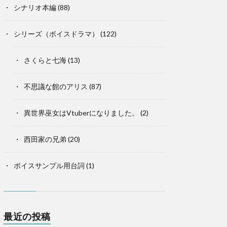
シナリオ本編
(88)
シリーズ（ボイスドラマ）
(122)
さくらと七海
(13)
不思議な館のアリス
(87)
異世界巫女はVtuberになりました。
(2)
西田家の兄弟
(20)
ボイスサンプル用台詞
(1)
最近の投稿