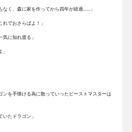
もなく、森に家を作ってから四年が経過……」
これでおさらばよ！」
一気に知れ渡る」
よ」
」
ゴンを手懐ける為に散っていったビーストマスターは
ていたドラゴン」