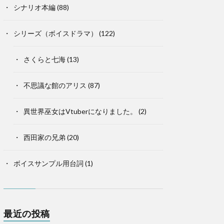
シナリオ本編
(88)
シリーズ（ボイスドラマ）
(122)
さくらと七海
(13)
不思議な館のアリス
(87)
異世界巫女はVtuberになりました。
(2)
西田家の兄弟
(20)
ボイスサンプル用台詞
(1)
最近の投稿