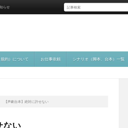
（規約）について
お仕事依頼
シナリオ（脚本、台本）一覧
【声劇台本】絶対に許せない
せない