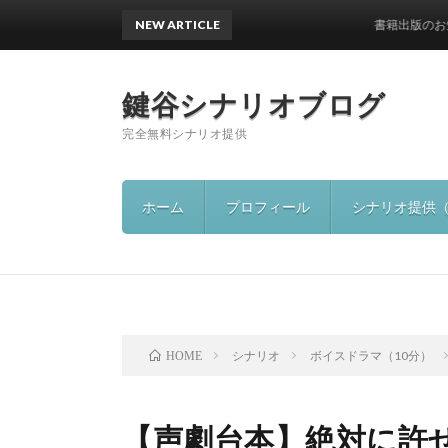
NEW ARTICLE
書籍出版のお知らせ
鍵谷シナリオブログ
完全無料シナリオ提供
ホーム
プロフィール
シナリオ提供
シナリオ
ボイスドラマ（10分）
HOME
【声劇台本】絶対に許