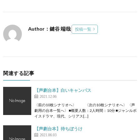
Author：鍵谷 端哉
投稿一覧
関連する記事
【声劇台本】白いキャンパス
2021.12.06
〈前の10枚シナリオへ〉 〈次の10枚シナリオへ〉 〈声
劇用の台本一覧へ〉 ■概要人数：2人時間：10分 ■ジャンルボ
イスドラマ、現代、シリアス[…]
【声劇台本】待ちぼうけ
2021.06.03