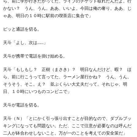
ら、前に学が行きたがってた、ライブのチケット取れたんだよ。行
かない？ うん、うん。ああ、いいよ。今回は俺の奢り。ああ、じ
ゃあ、明日の１０時に駅前の喫茶店に集合で」
ピッと通話を切る。
天斗「よし、次は……」
天斗が携帯で電話を掛け始める。
天斗「もしもし？ 正樹（まさき）？ 明日なんだけど、暇？ ほ
ら、前に行こうって言ってた、ラーメン屋行かね？ うん、うん。
そうそう、そこ。え？ 並ぶくらい大丈夫だって。それじゃ、明
日、１０時にいつものコンビニで」
天斗が電話を切る。
天斗（Ｎ）「とにかく引っ張り出すことが目的なので、ダブルブッ
キングになっても問題ない。ただ、ここで注意が必要なのは呼んだ
二人が鉢合わせしないこと。万が一のことを考えての安全策だ」