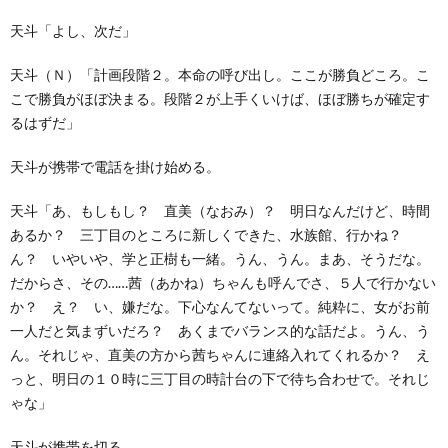
天斗「よし、次だ」
天斗（Ｎ）「計画段階２。本命の呼び出し。ここが勝負どころ。こ
こで勝負がほぼ決まる。段階２が上手くいけば、ほぼ勝ちが確定す
るはずだ」
天斗が携帯で電話を掛け始める。
天斗「あ、もしもし？ 直美（なおみ）？ 明日なんだけど、時間
あるか？ 三丁目のところに新しくできた、水族館、行かね？
ん？ いやいや、学と正樹も一緒。うん、うん。まあ、そうだな。
だからさ、その……茜（あかね）ちゃんも呼んでさ、５人で行かない
か？ え？ い、嫌だな。下心なんてないって。純粋に、女がお前
一人だと気まずいだろ？ あくまでバランス的な話だよ。うん、う
ん。それじゃ、直美の方から茜ちゃんに連絡入れてくれるか？ え
っと、明日の１０時に三丁目の時計台の下で待ち合わせで。それじ
ゃな」
天斗が携帯を切る。