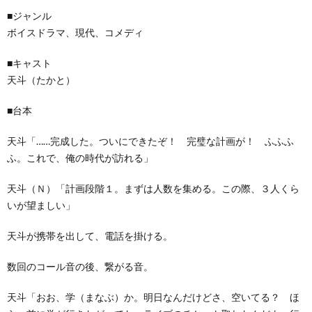
■ジャンル
ボイスドラマ、現代、コメディ
■キャスト
天斗（たかと）
■台本
天斗「……完成した。ついにできたぞ！ 完璧な計画が！ ふふふ
ふ。これで、俺の時代が訪れる」
天斗（Ｎ）「計画段階１。まずは人数を集める。この際、３人くら
いが望ましい」
天斗が携帯を出して、電話を掛ける。
数回のコール音の後、繋がる音。
天斗「おお、学（まなぶ）か。明日なんだけどさ、空いてる？ ほ