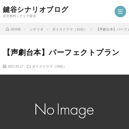
鍵谷シナリオブログ
完全無料シナリオ提供
シナリオ
ボイスドラマ（10分）
【声劇台本】パーフ
HOME
ホ
【声劇台本】パーフェクトプラン
ー
プ
2021.05.27
ボイスドラマ（10分）
ム
ロ
シ
フ
ナ
お
ィ
リ
仕
シ
ー
オ
事
ナ