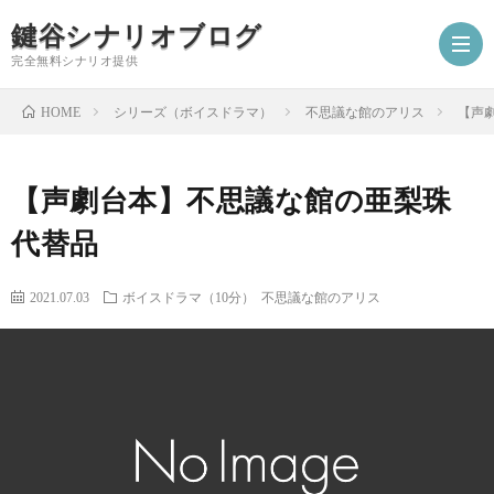
鍵谷シナリオブログ
完全無料シナリオ提供
シリーズ（ボイスドラマ）
不思議な館のアリス
【声
HOME
ホ
【声劇台本】不思議な館の亜梨珠
ー
プ
代替品
ム
ロ
シ
2021.07.03
ボイスドラマ（10分）
不思議な館のアリス
フ
ナ
お
ィ
リ
仕
シ
ー
オ
事
ナ