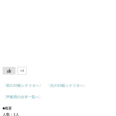
+4
〈前の10枚シナリオへ〉
〈次の10枚シナリオへ〉
〈声劇用の台本一覧へ〉
■概要
人数：1人