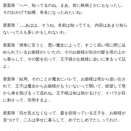
亜梨珠「へー。知ってるのね。まあ、前に映画とかにもなったし、
そのおかげで結構、有名になったみたいね」
亜梨珠「……あはは。そうね。名前は知ってても、内容はあまり知ら
ないって人も多いかもしれないわ」
亜梨珠「簡単に言うと、悪い魔女によって、すごく高い塔に閉じ込
められているお姫様がいいたの。そのお姫様が自分の髪を塔の上か
ら垂らして、その髪を伝って、王子様がお姫様に会いに来るって話
よ」
亜梨珠「結局、そのことが魔女にバレて、お姫様は塔から追い出さ
れて、王子は魔女からお姫様がもういないって聞いて、絶望して塔
から身を投げるって流れね。王子様は命は助かるけど、イバラが目
に刺さって、失明するよ」
亜梨珠「目が見えなくなって、森を彷徨っている王子を、お姫様が
見つけて、二人は幸せに暮らして、めでたしめでたしってわけ」