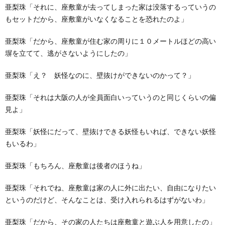
亜梨珠「それに、座敷童が去ってしまった家は没落するっていうの
もセットだから、座敷童がいなくなることを恐れたのよ」
亜梨珠「だから、座敷童が住む家の周りに１０メートルほどの高い
塀を立てて、逃がさないようにしたの」
亜梨珠「え？ 妖怪なのに、壁抜けができないのかって？」
亜梨珠「それは大阪の人が全員面白いっていうのと同じくらいの偏
見よ」
亜梨珠「妖怪にだって、壁抜けできる妖怪もいれば、できない妖怪
もいるわ」
亜梨珠「もちろん、座敷童は後者のほうね」
亜梨珠「それでね、座敷童は家の人に外に出たい、自由になりたい
というのだけど、そんなことは、受け入れられるはずがないわ」
亜梨珠「だから、その家の人たちは座敷童と遊ぶ人を用意したの」