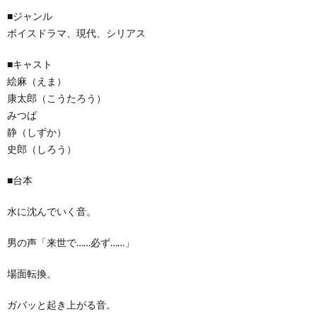
■ジャンル
ボイスドラマ、現代、シリアス
■キャスト
絵麻（えま）
康太郎（こうたろう）
みつば
静（しずか）
史郎（しろう）
■台本
水に沈んでいく音。
男の声「来世で……必ず……」
場面転換。
ガバッと起き上がる音。