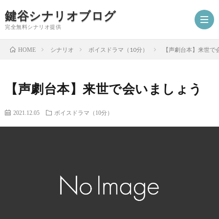
鍵谷シナリオブログ
完全無料シナリオ提供
シナリオ
ボイスドラマ（10分）
【声劇台本】来世で
HOME
ホ
【声劇台本】来世で会いましょう
ー
プ
2021.12.05
ボイスドラマ（10分）
ム
ロ
シ
フ
ナ
お
ィ
リ
仕
シ
ー
オ
事
ナ