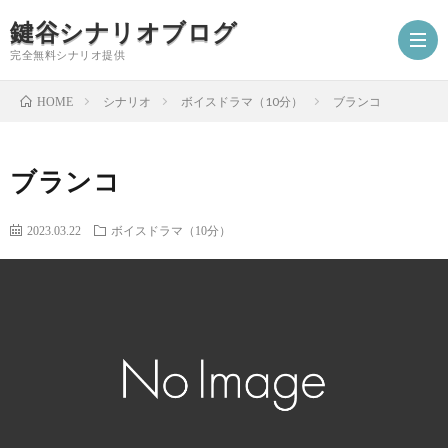
鍵谷シナリオブログ
完全無料シナリオ提供
シナリオ
ボイスドラマ（10分）
ブランコ
HOME
ホ
ブランコ
ー
プ
2023.03.22
ボイスドラマ（10分）
ム
ロ
シ
フ
ナ
お
ィ
リ
仕
シ
ー
オ
事
ナ