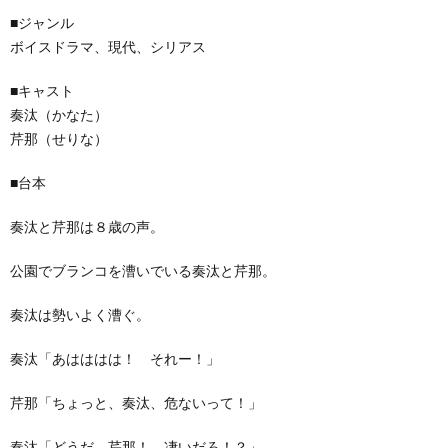
■ジャンル
ボイスドラマ、現代、シリアス
■キャスト
奏汰（かなた）
芹那（せりな）
■台本
奏汰と芹那は８歳の声。
公園でブランコを漕いでいる奏汰と芹那。
奏汰は勢いよく漕ぐ。
奏汰「あはははは！ それー！」
芹那「ちょっと、奏汰、危ないって！」
奏汰「どうだ、芹那！ 凄いだろ！？」