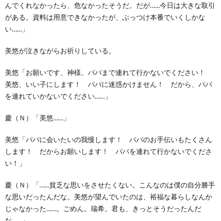
んでくれなかったら、危なかったそうだ。だが……今日は大きな取引
がある。資料は用意できなかったが、ぶっつけ本番でいくしかな
い……」
美悠が泣きながらお祈りしている。
美悠「お願いです、神様。パパまで連れて行かないでください！
美悠、いい子にします！ パパに迷惑かけません！ だから、パパ
を連れていかないでください……」
慶（Ｎ）「美悠……」
美悠「パパに会いたいの我慢します！ パパのお手伝いもたくさん
します！ だからお願いします！ パパを連れて行かないでくださ
い！」
慶（Ｎ）「……貧乏な思いをさせたくない。こんなのは僕の自分勝手
な思いだったんだな。美悠が望んでいたのは、裕福な暮らしなんか
じゃなかった……。ごめん。瑞希。君も、きっとそうだったんだ
な……」