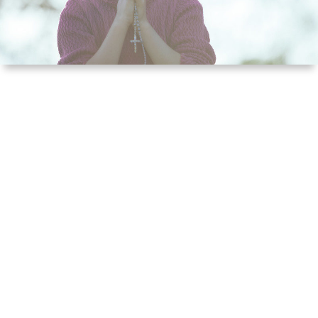
ル
提
依
リ
供
頼
オ
（規
（脚
約）
本、
に
台
つ
本）
い
一
て
覧