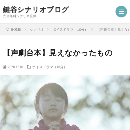
鍵谷シナリオブログ
完全無料シナリオ提供
シナリオ
ボイスドラマ（10分）
【声劇台本】見えな
HOME
ホ
【声劇台本】見えなかったもの
ー
プ
2020.12.01
ボイスドラマ（10分）
ム
ロ
シ
フ
ナ
お
ィ
リ
仕
シ
ー
オ
事
ナ