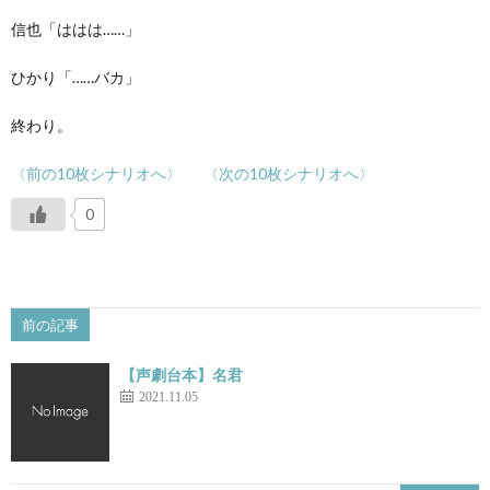
信也「ははは……」
ひかり「……バカ」
終わり。
〈前の10枚シナリオへ〉
〈次の10枚シナリオへ〉
0
前の記事
【声劇台本】名君
2021.11.05