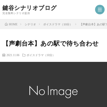
鍵谷シナリオブログ
完全無料シナリオ提供
シナリオ
ボイスドラマ（10分）
【声劇台本】あの駅
HOME
ホ
【声劇台本】あの駅で待ち合わせ
ー
プ
2021.11.06
ボイスドラマ（10分）
ム
ロ
シ
フ
ナ
お
ィ
リ
仕
シ
ー
オ
事
ナ