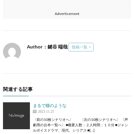
Advertisement
Author：鍵谷 端哉
投稿一覧
関連する記事
まるで猫のような
2023.11.21
〈前の10枚シナリオへ〉 〈次の10枚シナリオへ〉 〈声
劇用の台本一覧へ〉 ■概要人数：２人時間：１０分 ■ジャン
ルボイスドラマ、現代、シリアス ■[…]