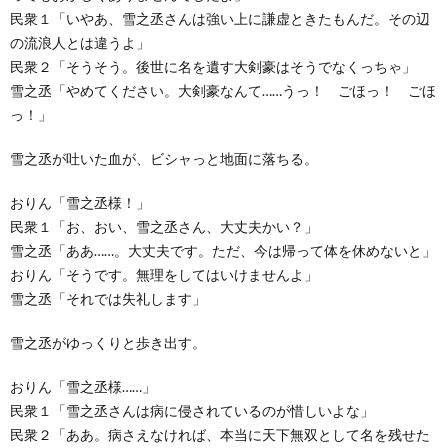
民衆１「いやあ、雪之丞さんは強い上に謙虚ときたもんだ。その辺
の流浪人とは違うよ」
民衆２「そうそう。後世に名を遺す大剣豪はそうでなくっちゃ」
雪之丞「やめてください。大剣豪なんて……うっ！ ごほっ！ ごほ
っ！」
雪之丞が吐いた血が、ビシャっと地面に落ちる。
おりん「雪之丞様！」
民衆１「お、おい、雪之丞さん、大丈夫かい？」
雪之丞「ああ……。大丈夫です。ただ、今は帰って体を休めないと」
おりん「そうです。無理をしてはいけませんよ」
雪之丞「それでは失礼します」
雪之丞がゆっくりと歩き出す。
おりん「雪之丞様……」
民衆１「雪之丞さんは病に侵されているのが惜しいよな」
民衆２「ああ。病さえなければ、本当に天下無双として名を残せた