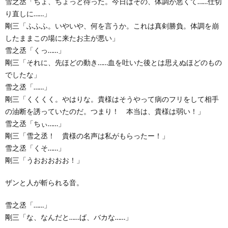
雪之丞「ちょ、ちょっと待った。今日はその、体調が悪くて……仕切
り直しに……」
剛三「ふふふ。いやいや、何を言うか。これは真剣勝負。体調を崩
したままこの場に来たお主が悪い」
雪之丞「くっ……」
剛三「それに、先ほどの動き……血を吐いた後とは思えぬほどのもの
でしたな」
雪之丞「……」
剛三「くくくく。やはりな。貴様はそうやって病のフリをして相手
の油断を誘っていたのだ。つまり！ 本当は、貴様は弱い！」
雪之丞「ちぃ……」
剛三「雪之丞！ 貴様の名声は私がもらったー！」
雪之丞「くそ……」
剛三「うおおおおお！」
ザンと人が斬られる音。
雪之丞「……」
剛三「な、なんだと……ば、バカな……」