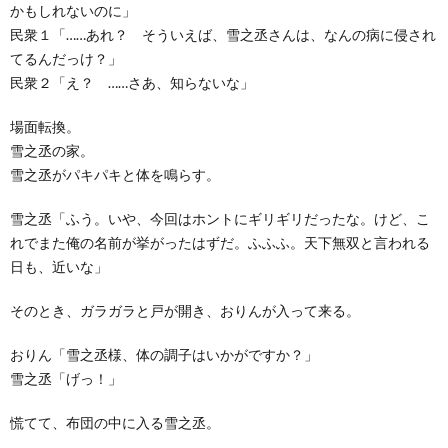
かもしれないのに」
民衆１「……あれ？ そういえば、雪之丞さんは、なんの病に侵され
てるんだっけ？」
民衆２「え？ ……さあ、知らないな」
場面転換。
雪之丞の家。
雪之丞がパキパキと体を鳴らす。
雪之丞「ふう。いや、今回はホントにギリギリだったな。けど、こ
れでまた俺の名前が挙がったはずだ。ふふふ。天下無双と言われる
日も、近いな」
そのとき、ガラガラと戸が開き、おりんが入って来る。
おりん「雪之丞様、体の調子はいかがですか？」
雪之丞「げっ！」
慌てて、布団の中に入る雪之丞。