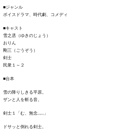
■ジャンル
ボイスドラマ、時代劇、コメディ
■キャスト
雪之丞（ゆきのじょう）
おりん
剛三（ごうぞう）
剣士
民衆１～２
■台本
雪の降りしきる平原。
ザンと人を斬る音。
剣士１「む、無念……」
ドサッと倒れる剣士。