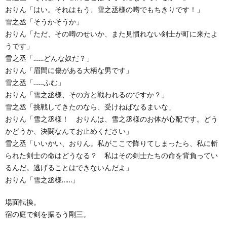
おりん「はい。それはもう、雪之丞様の噂でもちきりです！」
雪之丞「そうかそうか」
おりん「ただ、その噂のせいか、また見慣れない剣士が町に来たよ
うです」
雪之丞「……どんな奴だ？」
おりん「眉間に傷がある大柄な男です」
雪之丞「……ふむ」
おりん「雪之丞様、その方と戦われるのですか？」
雪之丞「挑戦してきたのなら、受けねばなるまいな」
おりん「雪之丞様！ おりんは、雪之丞様のお体が心配です。どう
かどうか、決闘なんてお止めください」
雪之丞「いいかい、おりん。私がここで降りてしまったら、私に斬
られた剣士の命はどうなる？ 私はその剣士たちの命を背負ってい
るんだ。逃げることはできないんだよ」
おりん「雪之丞様……」
場面転換。
宿の庭で剣を振るう剛三。