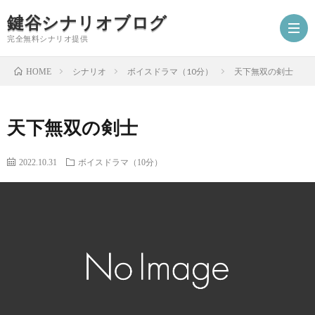
鍵谷シナリオブログ
完全無料シナリオ提供
シナリオ
ボイスドラマ（10分）
天下無双の剣士
HOME
ホ
天下無双の剣士
ー
プ
2022.10.31
ボイスドラマ（10分）
ム
ロ
シ
フ
ナ
お
ィ
リ
仕
シ
ー
オ
事
ナ