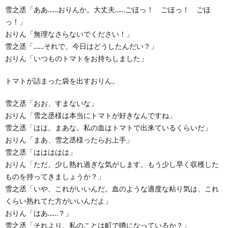
雪之丞「ああ……おりんか。大丈夫……ごほっ！ ごほっ！ ごほ
っ！」
おりん「無理なさらないでください！」
雪之丞「……それで、今日はどうしたんだい？」
おりん「いつものトマトをお持ちしました」
トマトが詰まった袋を出すおりん。
雪之丞「おお、すまないな」
おりん「雪之丞様は本当にトマトが好きなんですね」
雪之丞「はは。まあな。私の血はトマトで出来ているくらいだ」
おりん「まあ、雪之丞様ったらお上手」
雪之丞「ははははは」
おりん「ただ、少し熟れ過ぎな気がします。もう少し早く収穫した
ものを持ってきましょうか？」
雪之丞「いや、これがいいんだ。血のような適度な粘り気は、これ
くらい熟れてた方がいいんだよ」
おりん「はあ……？」
雪之丞「それより、私のことは町で噂になっているか？」