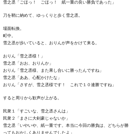
雪之丞「ごほっ！ ごほっ！ 紙一重の良い勝負であった」
刀を鞘に納めて、ゆっくりと歩く雪之丞。
場面転換。
町中。
雪之丞が歩いていると、おりんが声をかけて来る。
おりん「雪之丞様！」
雪之丞「おお、おりんか」
おりん「雪之丞様、また果し合いに勝ったんですね」
雪之丞「ああ、心配かけたな」
おりん「さすが、雪之丞様です！ これで１０連勝ですね」
すると周りから歓声が上がる。
民衆１「すごいな、雪之丞さんは」
民衆２「まさに大剣豪じゃないか」
雪之丞「いやいや、紙一重です。本当に今回の勝負は、どちらが勝
ってもおかしくありませんでしたよ」