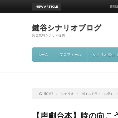
NEW ARTICLE
書籍出版のお
鍵谷シナリオブログ
完全無料シナリオ提供
ホーム
プロフィール
シナリオ提供
シナリオ
ボイスドラマ（10分）
HOME
【声劇台本】時の向こ