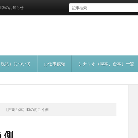
知らせ
（規約）について
お仕事依頼
シナリオ（脚本、台本）一覧
【声劇台本】時の向こう側
う側