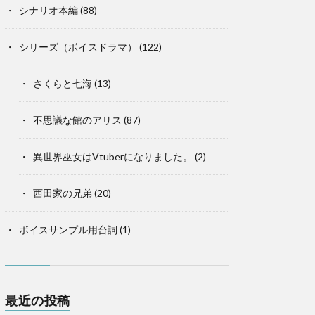
シナリオ本編
(88)
シリーズ（ボイスドラマ）
(122)
さくらと七海
(13)
不思議な館のアリス
(87)
異世界巫女はVtuberになりました。
(2)
西田家の兄弟
(20)
ボイスサンプル用台詞
(1)
最近の投稿