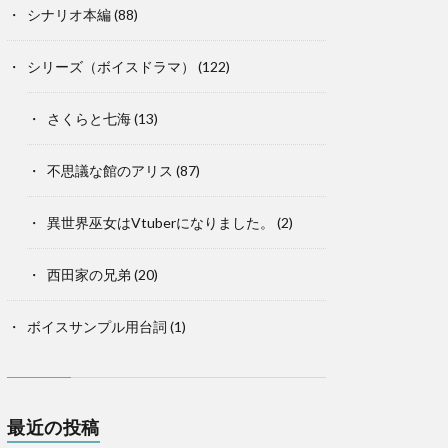
シナリオ本編
(88)
シリーズ（ボイスドラマ）
(122)
さくらと七海
(13)
不思議な館のアリス
(87)
異世界巫女はVtuberになりました。
(2)
西田家の兄弟
(20)
ボイスサンプル用台詞
(1)
最近の投稿