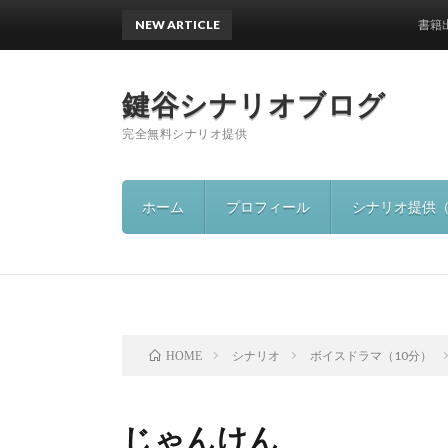
NEW ARTICLE
書籍出版の
鍵谷シナリオブログ
完全無料シナリオ提供
ホーム
プロフィール
シナリオ提供
シナリオ
ボイスドラマ（10分）
HOME
じゃんけん