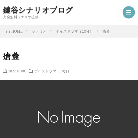
鍵谷シナリオブログ
完全無料シナリオ提供
シナリオ
ボイスドラマ（10分）
瘡蓋
HOME
ホ
瘡蓋
ー
プ
2022.10.08
ボイスドラマ（10分）
ム
ロ
シ
フ
ナ
お
ィ
リ
仕
シ
ー
オ
事
ナ