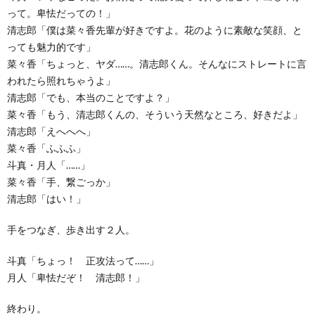
って。卑怯だっての！」
清志郎「僕は菜々香先輩が好きですよ。花のように素敵な笑顔、と
っても魅力的です」
菜々香「ちょっと、ヤダ……。清志郎くん。そんなにストレートに言
われたら照れちゃうよ」
清志郎「でも、本当のことですよ？」
菜々香「もう、清志郎くんの、そういう天然なところ、好きだよ」
清志郎「えへへへ」
菜々香「ふふふ」
斗真・月人「……」
菜々香「手、繋ごっか」
清志郎「はい！」
手をつなぎ、歩き出す２人。
斗真「ちょっ！ 正攻法って……」
月人「卑怯だぞ！ 清志郎！」
終わり。