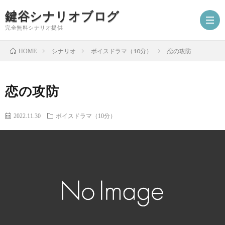
鍵谷シナリオブログ
完全無料シナリオ提供
シナリオ
ボイスドラマ（10分）
恋の攻防
HOME
ホ
恋の攻防
ー
プ
2022.11.30
ボイスドラマ（10分）
ム
ロ
シ
フ
ナ
お
ィ
リ
仕
シ
ー
オ
事
ナ