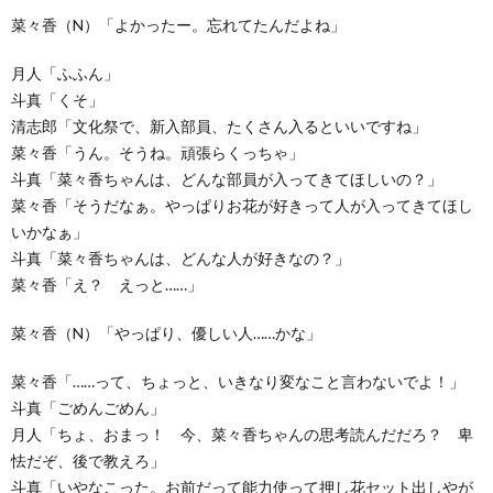
菜々香（N）「よかったー。忘れてたんだよね」
月人「ふふん」
斗真「くそ」
清志郎「文化祭で、新入部員、たくさん入るといいですね」
菜々香「うん。そうね。頑張らくっちゃ」
斗真「菜々香ちゃんは、どんな部員が入ってきてほしいの？」
菜々香「そうだなぁ。やっぱりお花が好きって人が入ってきてほし
いかなぁ」
斗真「菜々香ちゃんは、どんな人が好きなの？」
菜々香「え？ えっと……」
菜々香（N）「やっぱり、優しい人……かな」
菜々香「……って、ちょっと、いきなり変なこと言わないでよ！」
斗真「ごめんごめん」
月人「ちょ、おまっ！ 今、菜々香ちゃんの思考読んだだろ？ 卑
怯だぞ、後で教えろ」
斗真「いやなこった。お前だって能力使って押し花セット出しやが