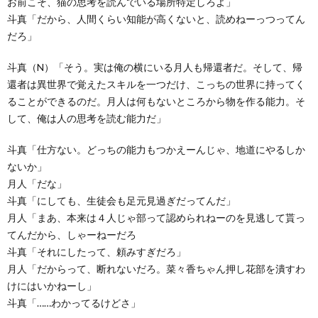
お前こそ、猫の思考を読んでいる場所特定しろよ」
斗真「だから、人間くらい知能が高くないと、読めねーっつってん
だろ」
斗真（N）「そう。実は俺の横にいる月人も帰還者だ。そして、帰
還者は異世界で覚えたスキルを一つだけ、こっちの世界に持ってく
ることができるのだ。月人は何もないところから物を作る能力。そ
して、俺は人の思考を読む能力だ」
斗真「仕方ない。どっちの能力もつかえーんじゃ、地道にやるしか
ないか」
月人「だな」
斗真「にしても、生徒会も足元見過ぎだってんだ」
月人「まあ、本来は４人じゃ部って認められねーのを見逃して貰っ
てんだから、しゃーねーだろ
斗真「それにしたって、頼みすぎだろ」
月人「だからって、断れないだろ。菜々香ちゃん押し花部を潰すわ
けにはいかねーし」
斗真「……わかってるけどさ」