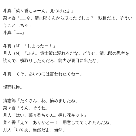
斗真「菜々香ちゃーん。見つけたよ」
菜々香「……今、清志郎くんから取ったでしょ？ 駄目だよ、そうい
うことしちゃ」
斗真「……」
斗真（N）「しまったー！」
月人（N）「ふん。策士策に溺れるだな。どうせ、清志郎の思考を
読んで、横取りしたんだろ。能力が裏目に出たな」
斗真「くそ、あいつには言われたくねー」
場面転換。
清志郎「たくさん、花、摘めましたね」
菜々香「うん。そうね」
月人「はい、菜々香ちゃん。押し花キット」
菜々香「え？ ありがとー！ 用意しててくれたんだね」
月人「いやあ、当然だよ、当然」