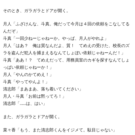
そのとき、ガラガラとドアが開く。
月人「ふざけんな、斗真。俺だって今月は４回の依頼をこなしてる
んだぞ」
斗真「一回少ねーじゃねーか。やっぱ、月人がやれよ」
月人「はあ？ 俺は質なんだよ、質！ てめえの受けた、校長のズ
ラを盗んだ犯人を捕まえるなんてしょぼい依頼じゃねーんだ！」
斗真「ああ！？ てめえだって、用務員室のカギを探すなんてしょ
っぱい依頼じゃねーか！」
月人「やんのかてめえ！」
斗真「やってやんよ！」
清志郎「まあまあ、落ち着いてください」
月人・斗真「お前は黙ってろ！」
清志郎「……は、はい」
また、ガラガラとドアが開く。
菜々香「もう、また清志郎くんをイジメて。駄目じゃない」