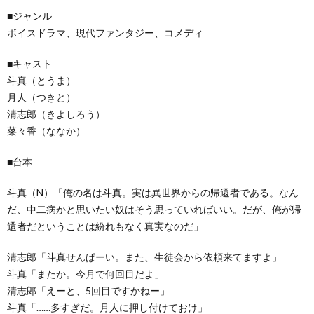
■ジャンル
ボイスドラマ、現代ファンタジー、コメディ
■キャスト
斗真（とうま）
月人（つきと）
清志郎（きよしろう）
菜々香（ななか）
■台本
斗真（N）「俺の名は斗真。実は異世界からの帰還者である。なん
だ、中二病かと思いたい奴はそう思っていればいい。だが、俺が帰
還者だということは紛れもなく真実なのだ」
清志郎「斗真せんぱーい。また、生徒会から依頼来てますよ」
斗真「またか。今月で何回目だよ」
清志郎「えーと、5回目ですかねー」
斗真「……多すぎだ。月人に押し付けておけ」