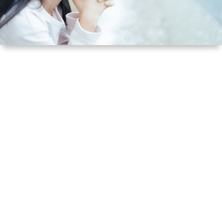
ル
提
依
リ
供
頼
オ
（規
（脚
約）
本、
に
台
つ
本）
い
一
て
覧