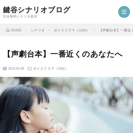
鍵谷シナリオブログ
完全無料シナリオ提供
シナリオ
ボイスドラマ（10分）
【声劇台本】一番近
HOME
ホ
【声劇台本】一番近くのあなたへ
ー
プ
2019.05.09
ボイスドラマ（10分）
ム
ロ
シ
フ
ナ
お
ィ
リ
仕
シ
ー
オ
事
ナ