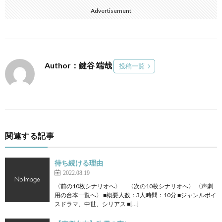
Advertisement
Author：鍵谷 端哉
投稿一覧
関連する記事
待ち続ける理由
2022.08.19
〈前の10枚シナリオへ〉 〈次の10枚シナリオへ〉 〈声劇
用の台本一覧へ〉 ■概要人数：3人時間：10分 ■ジャンルボイ
スドラマ、中世、シリアス ■[…]