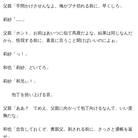
父親「手間かけさせんなよ。俺がブチ切れる前に、早くしろ」
莉紗「……」
父親「ホント、お前はあいつに似て馬鹿だよな。結果は同じなんだ
から、怪我する前に、素直に言うこと聞けばいいのによぉ」
莉紗「っ！」
和也「莉紗、どいてろ」
莉紗「和兄ぃ！」
包丁を拾い上げる音。
父親「ああ？ てめえ、父親に向かって包丁向けるなんて、いい度
胸だな」
和也「忠告しておくぞ、糞親父。刺される前に、さっさと通帳を返
せ」