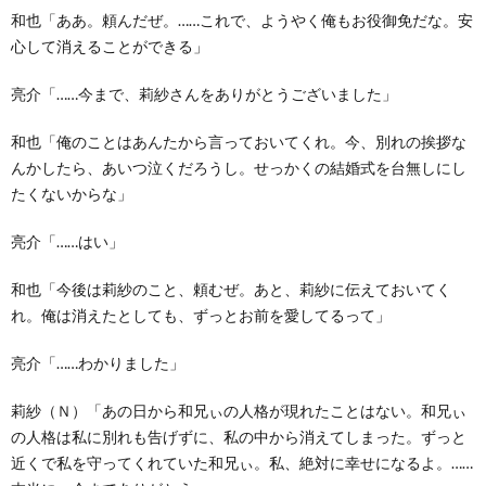
和也「ああ。頼んだぜ。……これで、ようやく俺もお役御免だな。安
心して消えることができる」
亮介「……今まで、莉紗さんをありがとうございました」
和也「俺のことはあんたから言っておいてくれ。今、別れの挨拶な
んかしたら、あいつ泣くだろうし。せっかくの結婚式を台無しにし
たくないからな」
亮介「……はい」
和也「今後は莉紗のこと、頼むぜ。あと、莉紗に伝えておいてく
れ。俺は消えたとしても、ずっとお前を愛してるって」
亮介「……わかりました」
莉紗（Ｎ）「あの日から和兄ぃの人格が現れたことはない。和兄ぃ
の人格は私に別れも告げずに、私の中から消えてしまった。ずっと
近くで私を守ってくれていた和兄ぃ。私、絶対に幸せになるよ。……