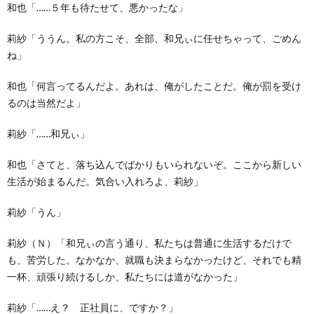
和也「……５年も待たせて、悪かったな」
莉紗「ううん。私の方こそ、全部、和兄ぃに任せちゃって、ごめん
ね」
和也「何言ってるんだよ。あれは、俺がしたことだ。俺が罰を受け
るのは当然だよ」
莉紗「……和兄ぃ」
和也「さてと、落ち込んでばかりもいられないぞ。ここから新しい
生活が始まるんだ。気合い入れろよ、莉紗」
莉紗「うん」
莉紗（Ｎ）「和兄ぃの言う通り、私たちは普通に生活するだけで
も、苦労した。なかなか、就職も決まらなかったけど、それでも精
一杯、頑張り続けるしか、私たちには道がなかった」
莉紗「……え？ 正社員に、ですか？」