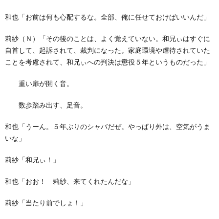
和也「お前は何も心配するな。全部、俺に任せておけばいいんだ」
莉紗（Ｎ）「その後のことは、よく覚えていない。和兄ぃはすぐに
自首して、起訴されて、裁判になった。家庭環境や虐待されていた
ことを考慮されて、和兄ぃへの判決は懲役５年というものだった」
重い扉が開く音。
数歩踏み出す、足音。
和也「うーん。５年ぶりのシャバだぜ。やっぱり外は、空気がうま
いな」
莉紗「和兄ぃ！」
和也「おお！ 莉紗、来てくれたんだな」
莉紗「当たり前でしょ！」