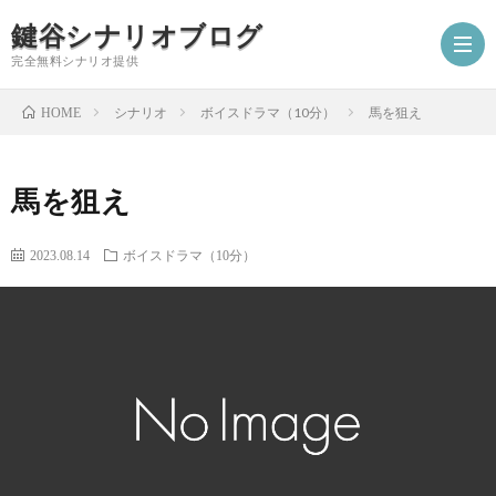
鍵谷シナリオブログ
完全無料シナリオ提供
シナリオ
ボイスドラマ（10分）
馬を狙え
HOME
ホ
馬を狙え
ー
プ
2023.08.14
ボイスドラマ（10分）
ム
ロ
シ
フ
ナ
お
ィ
リ
仕
シ
ー
オ
事
ナ