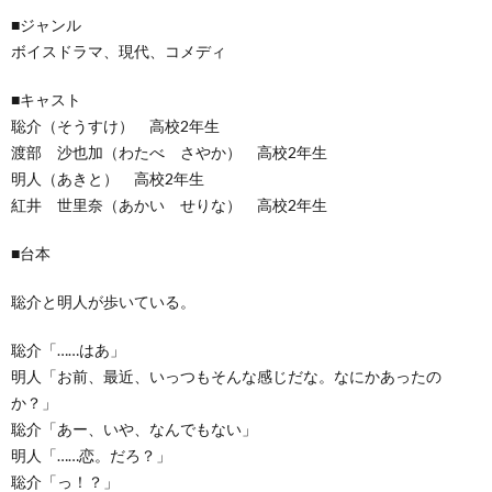
■ジャンル
ボイスドラマ、現代、コメディ
■キャスト
聡介（そうすけ） 高校2年生
渡部 沙也加（わたべ さやか） 高校2年生
明人（あきと） 高校2年生
紅井 世里奈（あかい せりな） 高校2年生
■台本
聡介と明人が歩いている。
聡介「……はあ」
明人「お前、最近、いっつもそんな感じだな。なにかあったの
か？」
聡介「あー、いや、なんでもない」
明人「……恋。だろ？」
聡介「っ！？」