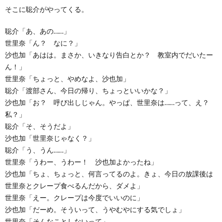
そこに聡介がやってくる。
聡介「あ、あの……」
世里奈「ん？ なに？」
沙也加「あはは。まさか、いきなり告白とか？ 教室内でだいたー
ん！」
世里奈「ちょっと、やめなよ、沙也加」
聡介「渡部さん、今日の帰り、ちょっといいかな？」
沙也加「お？ 呼び出しじゃん。やっぱ、世里奈は……って、え？
私？」
聡介「そ、そうだよ」
沙也加「世里奈じゃなく？」
聡介「う、うん……」
世里奈「うわー、うわー！ 沙也加よかったね」
沙也加「ちょ、ちょっと、何言ってるのよ。きょ、今日の放課後は
世里奈とクレープ食べるんだから、ダメよ」
世里奈「えー。クレープは今度でいいのに」
沙也加「だーめ。そういって、うやむやにする気でしょ」
世里奈「そんなことしないって」