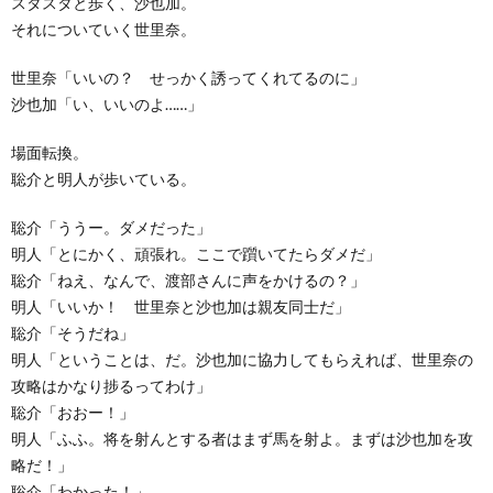
スタスタと歩く、沙也加。
それについていく世里奈。
世里奈「いいの？ せっかく誘ってくれてるのに」
沙也加「い、いいのよ……」
場面転換。
聡介と明人が歩いている。
聡介「ううー。ダメだった」
明人「とにかく、頑張れ。ここで躓いてたらダメだ」
聡介「ねえ、なんで、渡部さんに声をかけるの？」
明人「いいか！ 世里奈と沙也加は親友同士だ」
聡介「そうだね」
明人「ということは、だ。沙也加に協力してもらえれば、世里奈の
攻略はかなり捗るってわけ」
聡介「おおー！」
明人「ふふ。将を射んとする者はまず馬を射よ。まずは沙也加を攻
略だ！」
聡介「わかった！」