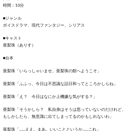
時間：10分
■ジャンル
ボイスドラマ、現代ファンタジー、シリアス
■キャスト
亜梨珠（ありす）
■台本
亜梨珠「いらっしゃいませ。亜梨珠の館へようこそ」
亜梨珠「ふふっ、今日は不思議な話日和ってところかしらね」
亜梨珠「え？ 今日はなにか上機嫌な気がする？」
亜梨珠「そうかしら？ 私自身はそうは思っていないのだけれど、
もしかしたら、無意識に出てしまってるのかもしれないわ」
亜梨珠「……ええ。まあ。いいことというか……これ」