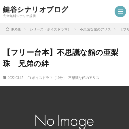
鍵谷シナリオブログ
完全無料シナリオ提供
シリーズ（ボイスドラマ）
不思議な館のアリス
【フ
HOME
ホ
【フリー台本】不思議な館の亜梨
ー
プ
珠 兄弟の絆
ム
ロ
シ
2022.03.15
ボイスドラマ（10分）
不思議な館のアリス
フ
ナ
お
ィ
リ
仕
シ
ー
オ
事
ナ