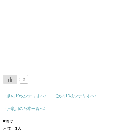
0
〈前の10枚シナリオへ〉
〈次の10枚シナリオへ〉
〈声劇用の台本一覧へ〉
■概要
人数：1人