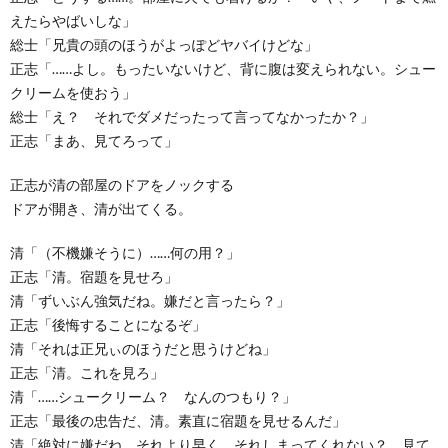
えたらやばいしな」
総士「兄貴の頭のほうがよっぽどヤバイけどな」
正志「……よし。もったいないけど、背に腹は変えられない。シュー
クリームを使おう」
総士「え？ それでダメだったって言ってなかったか？」
正志「まあ、見てろって」
正志が清の部屋のドアをノックする
ドアが開き、清が出てくる。
清「（不機嫌そうに）……何の用？」
正志「清。宿題を見せろ」
清「ずいぶん強気だね。嫌だと言ったら？」
正志「後悔することになるぞ」
清「それは正兄ぃのほうだと思うけどね」
正志「清。これを見ろ」
清「……シュークリーム？ なんのつもり？」
正志「最後の忠告だ、清。素直に宿題を見せるんだ」
清「絶対に嫌だね。それより早く、それしまってくれない？ 見て