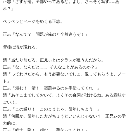
正志「さすが清。全部やってあるな。よし、さっそく写す……あ
れ？」
ペラペラとページをめくる正志。
正志「なんで？ 問題が俺のと全然違うぞ！」
背後に清が現れる。
清「当たり前だろ。正兄ぃとはクラスが違うんだから」
正志「な、なんだと……。そんなことがあるのか？」
清「ってわけだから、もう必要ないでしょ。返してもらうよ、ノー
ト」
正志「頼む！ 清！ 宿題やるのを手伝ってくれ！」
清「あそこまでしておいて、よくその台詞が吐けるね。ある意味す
ごいよ」
正志「この通り！ このままじゃ、留年しちまう！」
清「何回か、留年した方がちょうどいいんじゃない？ 正兄ぃの学
力的に」
正志「総士、隆！ 頼む！ 手伝ってくれ！」