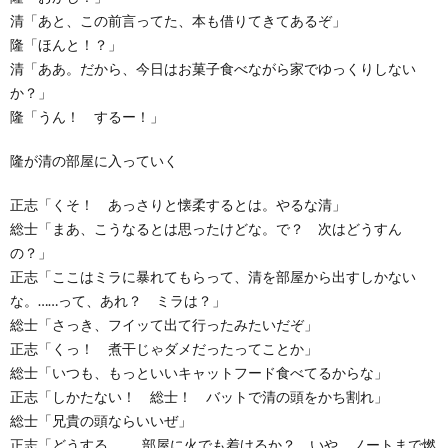
清「あと、この前言ってた、本も借りてきてあるぞ」
隆「ほんと！？」
清「ああ。だから、今日はお菓子食べながら家でゆっくりしない
か？」
隆「うん！ するー！」
隆が清の部屋に入っていく
正志「くそ！ あっさりと懐柔するとは。やるな清」
総士「まあ、こうなるとは思ったけどな。で？ 次はどうすん
の？」
正志「ここはミラに暴れてもらって、清を部屋から出すしかない
な。……って、あれ？ ミラは？」
総士「さっき、フイッて出て行ったみたいだぞ」
正志「くっ！ 煮干じゃダメだったってことか」
総士「いつも、もっといいキャットフード食べてるからな」
正志「しかたない！ 総士！ バットで清の頭をかち割れ」
総士「兄貴の頭ならいいぜ」
正志「どうする……。部屋に火でも着けるか？ いや、ノートまで燃