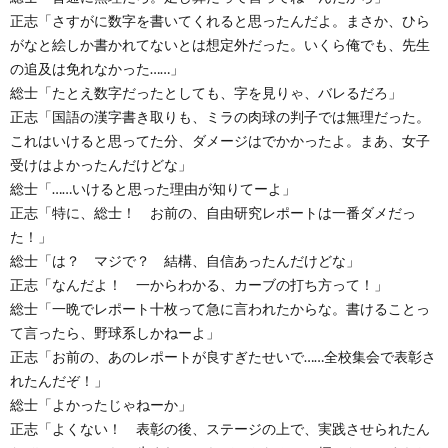
正志「さすがに数字を書いてくれると思ったんだよ。まさか、ひら
がなと絵しか書かれてないとは想定外だった。いくら俺でも、先生
の追及は免れなかった……」
総士「たとえ数字だったとしても、字を見りゃ、バレるだろ」
正志「国語の漢字書き取りも、ミラの肉球の判子では無理だった。
これはいけると思ってた分、ダメージはでかかったよ。まあ、女子
受けはよかったんだけどな」
総士「……いけると思った理由が知りてーよ」
正志「特に、総士！ お前の、自由研究レポートは一番ダメだっ
た！」
総士「は？ マジで？ 結構、自信あったんだけどな」
正志「なんだよ！ 一からわかる、カーブの打ち方って！」
総士「一晩でレポート十枚って急に言われたからな。書けることっ
て言ったら、野球系しかねーよ」
正志「お前の、あのレポートが良すぎたせいで……全校集会で表彰さ
れたんだぞ！」
総士「よかったじゃねーか」
正志「よくない！ 表彰の後、ステージの上で、実践させられたん