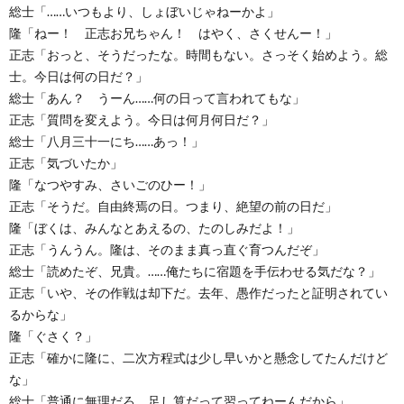
総士「……いつもより、しょぼいじゃねーかよ」
隆「ねー！ 正志お兄ちゃん！ はやく、さくせんー！」
正志「おっと、そうだったな。時間もない。さっそく始めよう。総
士。今日は何の日だ？」
総士「あん？ うーん……何の日って言われてもな」
正志「質問を変えよう。今日は何月何日だ？」
総士「八月三十一にち……あっ！」
正志「気づいたか」
隆「なつやすみ、さいごのひー！」
正志「そうだ。自由終焉の日。つまり、絶望の前の日だ」
隆「ぼくは、みんなとあえるの、たのしみだよ！」
正志「うんうん。隆は、そのまま真っ直ぐ育つんだぞ」
総士「読めたぞ、兄貴。……俺たちに宿題を手伝わせる気だな？」
正志「いや、その作戦は却下だ。去年、愚作だったと証明されてい
るからな」
隆「ぐさく？」
正志「確かに隆に、二次方程式は少し早いかと懸念してたんだけど
な」
総士「普通に無理だろ。足し算だって習ってねーんだから」