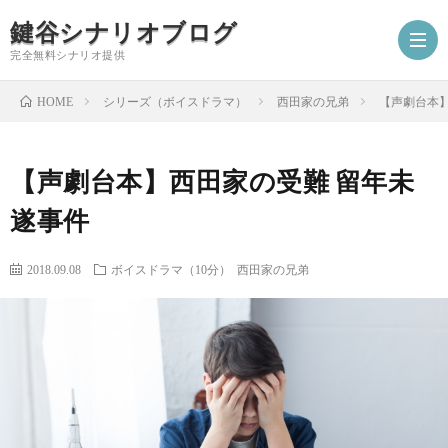
鍵谷シナリオブログ
完全無料シナリオ提供
シリーズ（ボイスドラマ）
西田家の兄弟
【声劇台本】
HOME
ホ
【声劇台本】西田家の受難 留年未
ー
プ
遂事件
ム
ロ
シ
2018.09.08
ボイスドラマ（10分）
西田家の兄弟
フ
ナ
お
ィ
リ
仕
シ
ー
オ
事
ナ