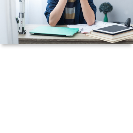
ル
提
依
リ
供
頼
オ
（規
（脚
約）
本、
に
台
つ
本）
い
一
て
覧