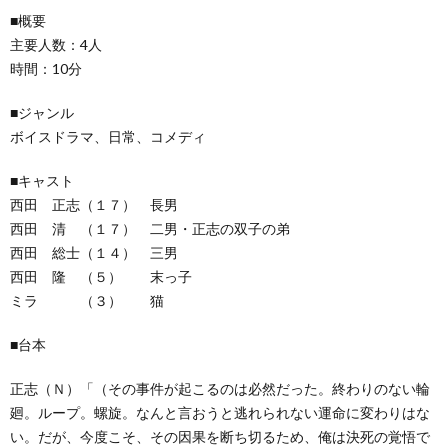
■概要
主要人数：4人
時間：10分
■ジャンル
ボイスドラマ、日常、コメディ
■キャスト
西田 正志（１７） 長男
西田 清 （１７） 二男・正志の双子の弟
西田 総士（１４） 三男
西田 隆 （５） 末っ子
ミラ （３） 猫
■台本
正志（Ｎ）「（その事件が起こるのは必然だった。終わりのない輪
廻。ループ。螺旋。なんと言おうと逃れられない運命に変わりはな
い。だが、今度こそ、その因果を断ち切るため、俺は決死の覚悟で