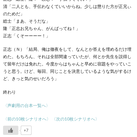
清「二人とも、手伝わなくていいからね。少しは懲りた方が正兄ぃ
のためだ」
総士「まあ、そうだな」
隆「正志お兄ちゃん、がんばってね！」
正志「くそーーーー！」
正志（Ｎ）「結局、俺は徹夜をして、なんとか答えを埋めるだけ埋
めた。もちろん、それは全部間違っていたが、何とか先生を説得し
て留年だけは免れた。今度からはちゃんと早めに宿題をやっていこ
うと思う。けど、毎回、同じことを決意しているような気がするけ
ど、きっと気のせいだろう」
終わり
〈声劇用の台本一覧へ〉
〈前の10枚シ
ナ
リオへ〉
〈次の10枚シナリオへ〉
+7