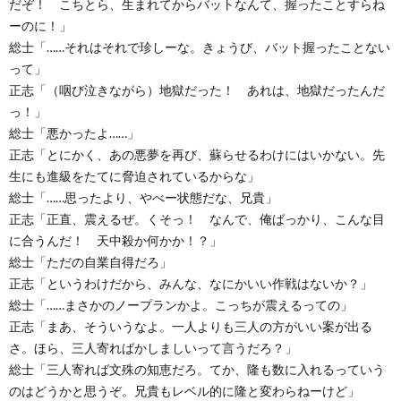
だぞ！ こちとら、生まれてからバットなんて、握ったことすらね
ーのに！」
総士「……それはそれで珍しーな。きょうび、バット握ったことない
って」
正志「（咽び泣きながら）地獄だった！ あれは、地獄だったんだ
っ！」
総士「悪かったよ……」
正志「とにかく、あの悪夢を再び、蘇らせるわけにはいかない。先
生にも進級をたてに脅迫されているからな」
総士「……思ったより、やべー状態だな、兄貴」
正志「正直、震えるぜ。くそっ！ なんで、俺ばっかり、こんな目
に合うんだ！ 天中殺か何かか！？」
総士「ただの自業自得だろ」
正志「というわけだから、みんな、なにかいい作戦はないか？」
総士「……まさかのノープランかよ。こっちが震えるっての」
正志「まあ、そういうなよ。一人よりも三人の方がいい案が出る
さ。ほら、三人寄ればかしましいって言うだろ？」
総士「三人寄れば文殊の知恵だろ。てか、隆も数に入れるっていう
のはどうかと思うぞ。兄貴もレベル的に隆と変わらねーけど」