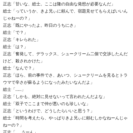
正志「甘いな、総士。ここは隆の自由な発想が必要なんだ」
総士「っていうか、きよ兄ぃに頼んで、宿題見せてもらえばいいん
じゃねーの？」
正志「既にやったよ。昨日のうちにさ」
総士「で？」
正志「キレられた」
総士「は？」
正志「奮発して、デラックス、シュークリーム二個で交渉したんだ
けど、殺されかけた」
総士「なんで？」
正志「ほら、前の事件でさ、あいつ、シュークリームを見るとトラ
ウマで辛さが蘇るようになったみたいなんだよ」
総士「……」
正志「しかも、絶対に見せないって言われたんだよな」
総士「双子でここまで仲が悪いのも珍しいな」
正志「というわけで、どうしたらいいと思う？」
総士「時間を考えたら、やっぱりきよ兄ぃに頼むしかなねーんじゃ
ねーの？」
正志「……うーん」