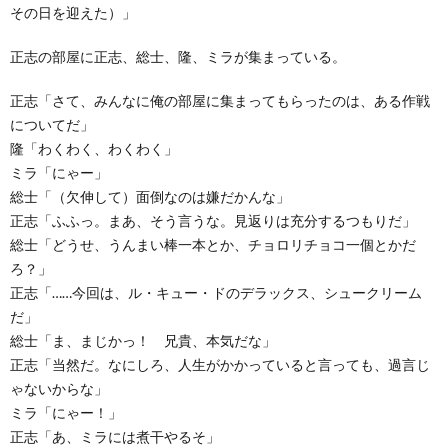
その日を迎えた）」
正志の部屋に正志、総士、隆、ミラが集まっている。
正志「さて、みんなに俺の部屋に集まってもらったのは、ある作戦
についてだ」
隆「わくわく、わくわく」
ミラ「にゃー」
総士「（欠伸して）面倒なのは嫌だかんな」
正志「ふふっ。まあ、そう言うな。見返りは充分するつもりだ」
総士「どうせ、うんまい棒一本とか、チョロリチョコ一個とかだ
ろ？」
正志「……今回は、ル・キュー・ドのデラックス、シュークリーム
だ」
総士「ま、まじかっ！ 兄貴、本気だな」
正志「当然だ。なにしろ、人生がかかっていると言っても、過言じ
ゃないからな」
ミラ「にゃー！」
正志「あ、ミラには煮干やるそ」