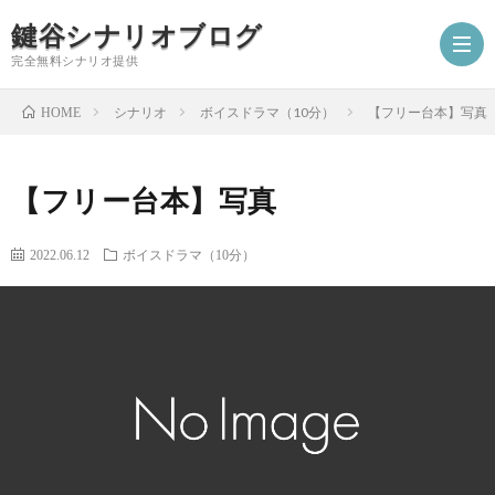
鍵谷シナリオブログ
完全無料シナリオ提供
シナリオ
ボイスドラマ（10分）
【フリー台本】写真
HOME
ホ
【フリー台本】写真
ー
プ
2022.06.12
ボイスドラマ（10分）
ム
ロ
シ
フ
ナ
お
ィ
リ
仕
シ
ー
オ
事
ナ