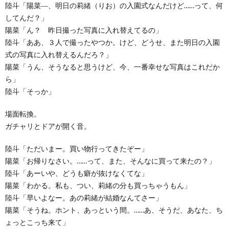
陸斗「陽菜―、明日の莉緒（りお）の入園式なんだけど……って、何
してんだ？」
陽菜「ん？ 昨日撮った写真に入れ替えてるの」
陸斗「ああ、３人で撮ったやつか。けど、どうせ、また明日の入園
式の写真に入れ替えるんだろ？」
陽菜「うん、そうなると思うけど、今、一番幸せな写真はこれだか
ら」
陸斗「そっか」
場面転換。
ガチャリとドアが開く音。
陸斗「ただいまー。買い物行ってきたぞー」
陽菜「お帰りなさい。……って、また、そんなに買って来たの？」
陸斗「あーいや、どうも癖が抜けなくてな」
陽菜「わかる。私も、つい、莉緒の分も買っちゃうもん」
陸斗「早いよなー。あの莉緒が結婚なんてさー」
陽菜「そうね。ホント、あっという間。……あ、そうだ、あなた、ち
ょっとこっち来て」