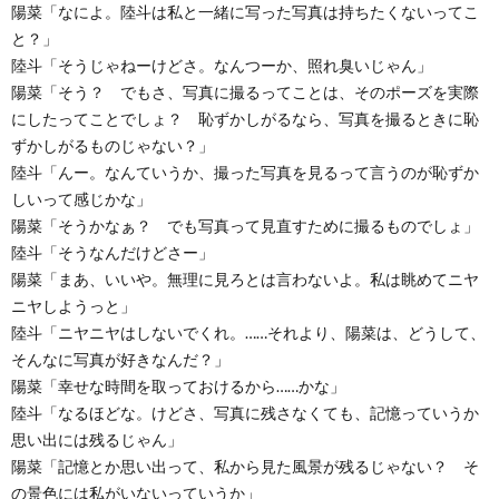
陽菜「なによ。陸斗は私と一緒に写った写真は持ちたくないってこ
と？」
陸斗「そうじゃねーけどさ。なんつーか、照れ臭いじゃん」
陽菜「そう？ でもさ、写真に撮るってことは、そのポーズを実際
にしたってことでしょ？ 恥ずかしがるなら、写真を撮るときに恥
ずかしがるものじゃない？」
陸斗「んー。なんていうか、撮った写真を見るって言うのが恥ずか
しいって感じかな」
陽菜「そうかなぁ？ でも写真って見直すために撮るものでしょ」
陸斗「そうなんだけどさー」
陽菜「まあ、いいや。無理に見ろとは言わないよ。私は眺めてニヤ
ニヤしようっと」
陸斗「ニヤニヤはしないでくれ。……それより、陽菜は、どうして、
そんなに写真が好きなんだ？」
陽菜「幸せな時間を取っておけるから……かな」
陸斗「なるほどな。けどさ、写真に残さなくても、記憶っていうか
思い出には残るじゃん」
陽菜「記憶とか思い出って、私から見た風景が残るじゃない？ そ
の景色には私がいないっていうか」