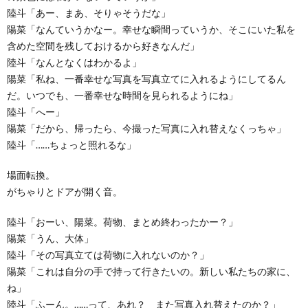
陸斗「あー、まあ、そりゃそうだな」
陽菜「なんていうかなー。幸せな瞬間っていうか、そこにいた私を
含めた空間を残しておけるから好きなんだ」
陸斗「なんとなくはわかるよ」
陽菜「私ね、一番幸せな写真を写真立てに入れるようにしてるん
だ。いつでも、一番幸せな時間を見られるようにね」
陸斗「へー」
陽菜「だから、帰ったら、今撮った写真に入れ替えなくっちゃ」
陸斗「……ちょっと照れるな」
場面転換。
がちゃりとドアが開く音。
陸斗「おーい、陽菜。荷物、まとめ終わったかー？」
陽菜「うん、大体」
陸斗「その写真立ては荷物に入れないのか？」
陽菜「これは自分の手で持って行きたいの。新しい私たちの家に、
ね」
陸斗「ふーん。……って、あれ？ また写真入れ替えたのか？」