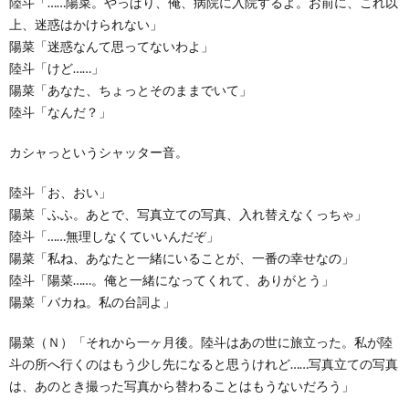
陸斗「……陽菜。やっぱり、俺、病院に入院するよ。お前に、これ以
上、迷惑はかけられない」
陽菜「迷惑なんて思ってないわよ」
陸斗「けど……」
陽菜「あなた、ちょっとそのままでいて」
陸斗「なんだ？」
カシャっというシャッター音。
陸斗「お、おい」
陽菜「ふふ。あとで、写真立ての写真、入れ替えなくっちゃ」
陸斗「……無理しなくていいんだぞ」
陽菜「私ね、あなたと一緒にいることが、一番の幸せなの」
陸斗「陽菜……。俺と一緒になってくれて、ありがとう」
陽菜「バカね。私の台詞よ」
陽菜（Ｎ）「それから一ヶ月後。陸斗はあの世に旅立った。私が陸
斗の所へ行くのはもう少し先になると思うけれど……写真立ての写真
は、あのとき撮った写真から替わることはもうないだろう」