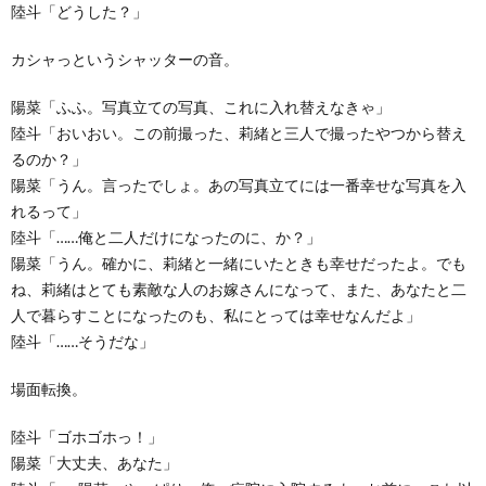
陸斗「どうした？」
カシャっというシャッターの音。
陽菜「ふふ。写真立ての写真、これに入れ替えなきゃ」
陸斗「おいおい。この前撮った、莉緒と三人で撮ったやつから替え
るのか？」
陽菜「うん。言ったでしょ。あの写真立てには一番幸せな写真を入
れるって」
陸斗「……俺と二人だけになったのに、か？」
陽菜「うん。確かに、莉緒と一緒にいたときも幸せだったよ。でも
ね、莉緒はとても素敵な人のお嫁さんになって、また、あなたと二
人で暮らすことになったのも、私にとっては幸せなんだよ」
陸斗「……そうだな」
場面転換。
陸斗「ゴホゴホっ！」
陽菜「大丈夫、あなた」