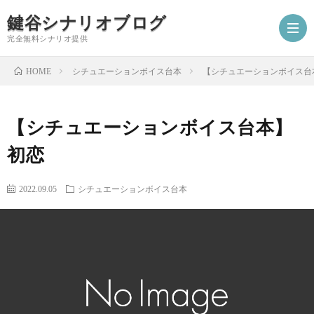
鍵谷シナリオブログ
完全無料シナリオ提供
シチュエーションボイス台本
【シチュエーションボイス台
HOME
ホ
【シチュエーションボイス台本】
ー
プ
初恋
ム
ロ
シ
2022.09.05
シチュエーションボイス台本
フ
ナ
お
ィ
リ
仕
シ
ー
オ
事
ナ