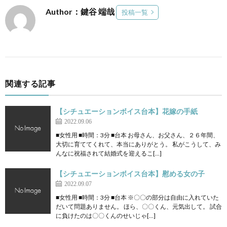
Author：鍵谷 端哉
投稿一覧
関連する記事
【シチュエーションボイス台本】花嫁の手紙
2022.09.06
■女性用 ■時間：3分 ■台本 お母さん、お父さん、２６年間、
大切に育ててくれて、本当にありがとう。 私がこうして、み
んなに祝福されて結婚式を迎えるこ[…]
【シチュエーションボイス台本】慰める女の子
2022.09.07
■女性用 ■時間：3分 ■台本 ※〇〇の部分は自由に入れていた
だいて問題ありません。 ほら、〇〇くん、元気出して。 試合
に負けたのは〇〇くんのせいじゃ[…]