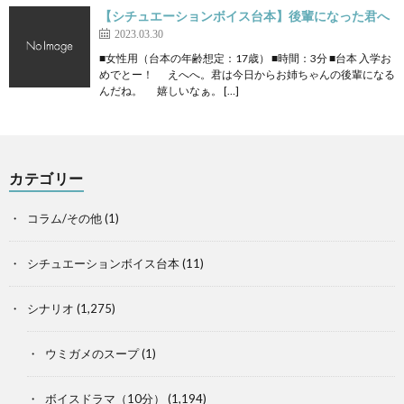
【シチュエーションボイス台本】後輩になった君へ
2023.03.30
■女性用（台本の年齢想定：17歳） ■時間：3分 ■台本 入学お
めでとー！ えへへ。君は今日からお姉ちゃんの後輩になる
んだね。 嬉しいなぁ。 […]
カテゴリー
コラム/その他
(1)
シチュエーションボイス台本
(11)
シナリオ
(1,275)
ウミガメのスープ
(1)
ボイスドラマ（10分）
(1,194)